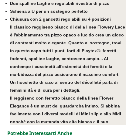
Due spalline larghe e regolabili rivestite di pizzo
Schiena a U per un sostegno perfetto
Chiusura con 2 gancetti regolabili su 4 posizioni
Il classico reggiseno bianco di della linea Flowery Lace
è l'abbinamento tra pizzo opaco e lucido crea un gioco
di contrasti molto elegante. Quanto al sostegno, trovi
in questo capo tutti i punti forti di Playtex®: ferretti
foderati, spalline larghe, centroseno ampio... Al
contempo i cuscinetti all'estremità dei ferretti e la
morbidezza del pizzo assicurano il massimo comfort.
Un fiocchetto di raso al centro del décolleté parla di
femminilità e di cura per i dettagli.
Il reggiseno con ferretto bianco della linea Flower
Elegance è un must del guardaroba intimo. Si abbina
facilmente con i diversi modelli di Mini slip e slip Midi
nonché con la mutanda vita alta bianca e il suo
magnifico inserto solo pizzo firmato Playtex®.
Potrebbe Interessarti Anche