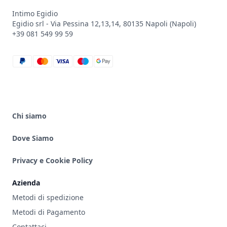
Intimo Egidio
Egidio srl - Via Pessina 12,13,14, 80135 Napoli (Napoli)
+39 081 549 99 59
paypal
mastercard
visa
maestro
google_pay
Chi siamo
Dove Siamo
Privacy e Cookie Policy
Azienda
Metodi di spedizione
Metodi di Pagamento
Contattaci