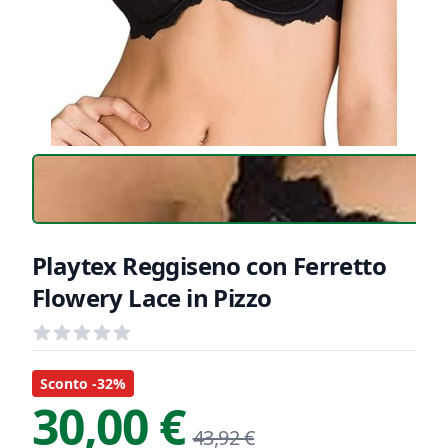
Playtex Reggiseno con Ferretto
Flowery Lace in Pizzo
Recensioni
out of 5 stars
Informazioni Prodotto
Descrizione riassuntiva
Sconto -32%
30,00 €
43,92 €