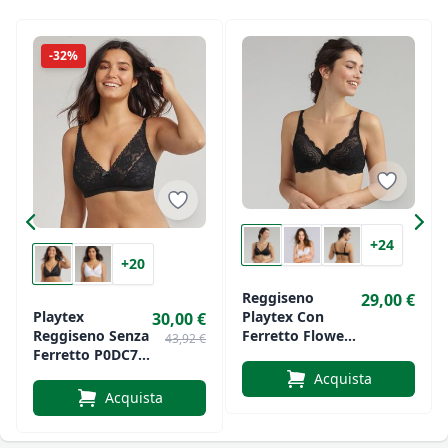
-32%
+24
+20
Reggiseno
29,00 €
Playtex Con
Playtex
30,00 €
Ferretto Flower
Reggiseno Senza
43,92 €
Elegance In Pizzo
Ferretto P0DC7
Art.5832
Flowery Lace In
Acquista
Pizzo
Acquista