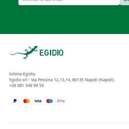
Footer
Intimo Egidio
Egidio srl - Via Pessina 12,13,14, 80135 Napoli (Napoli)
+39 081 549 99 59
paypal
mastercard
visa
maestro
google_pay