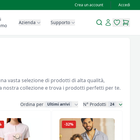
Crea un account
Accedi
i
Search
Account
Azienda
Supporto
items in wis
items in
amo
nostra collezione e trova i prodotti perfetti per te.
Ordina per
N° Prodotti
Ultimi arrivi
24
%
-32%