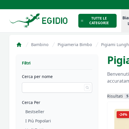
Intimo Egidio
Bia
TUTTE LE
CATEGORIE
Bambino
Pigiameria Bimbo
Pigiami Lungh
Home
Pigi
Filtri
Filtri
Benvenuti nella sezione Pigiam
Cerca per nome
accuratame
Risultati
5
Cerca Per
Bestseller
-24%
I Più Popolari