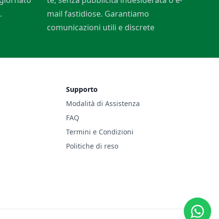
ggiornato
te, senza pubblicità indesiderata o e-
.
mail fastidiose. Garantiamo
comunicazioni utili e discrete
Supporto
Modalità di Assistenza
FAQ
Termini e Condizioni
Politiche di reso