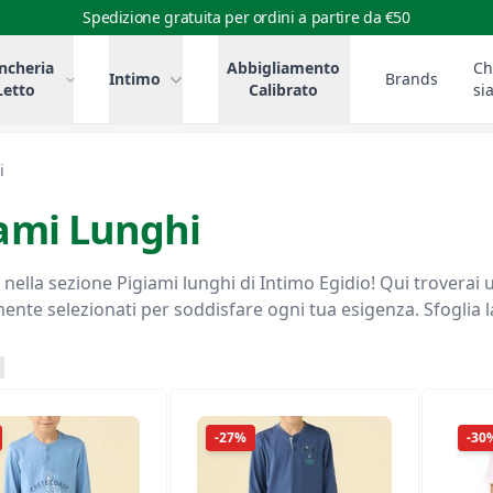
Spedizione gratuita per ordini a partire da €50
ncheria
Abbigliamento
Ch
Intimo
Brands
Letto
Calibrato
si
i
ami Lunghi
i lunghi di Intimo Egidio! Qui troverai una vasta selezione di prodotti di alta qualità,
nte selezionati per soddisfare ogni tua esigenza. Sfoglia la 
-27%
-30