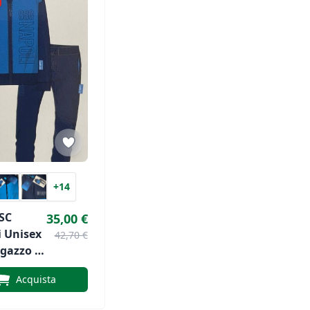
+14
SC
35,00 €
i Unisex
42,70 €
gazzo E
ino
Acquista