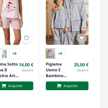
+6
+9
ama Sotto
Pigiama
14,00 €
25,00 €
a Il
Uomo E
20,00 €
36,60 €
chio Art.
Bambino
38
Aperto Con
Acquista
Acquista
Bottoni Di
Nacshua Art.
Oscar