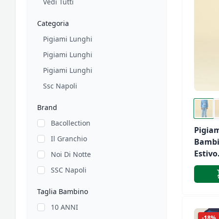
Vedi Tutti
Categoria
Pigiami Lunghi
Pigiami Lunghi
Pigiami Lunghi
Ssc Napoli
Brand
Bacollection
Pigia
Il Granchio
Bamb
Estivo
Noi Di Notte
Noidi
SSC Napoli
Art. 2
Taglia Bambino
10 ANNI
-18%