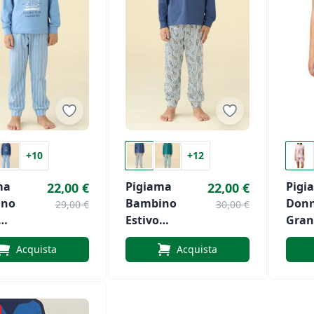
+10
+12
ma
Pigiama
Pigi
22,00 €
22,00 €
ino
Bambino
Donn
29,00 €
30,00 €
Estivo
Gran
notte
Noidinotte
GP71
Acquista
Acquista
615
Art. 2614