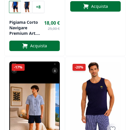
Pantaloncino
Acquista
+8
Corto E
Pantalone Lungo
Crispo
Pigiama Corto
18,00 €
Navigare
25,00 €
Premium Art.
142076
Acquista
-17%
-20%