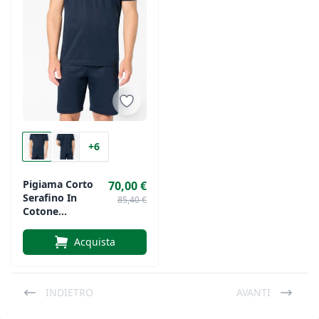
+6
Pigiama Corto
70,00 €
Serafino In
85,40 €
Cotone
Mercerizzato Di
Perofil Art. 368
Acquista
INDIETRO
AVANTI