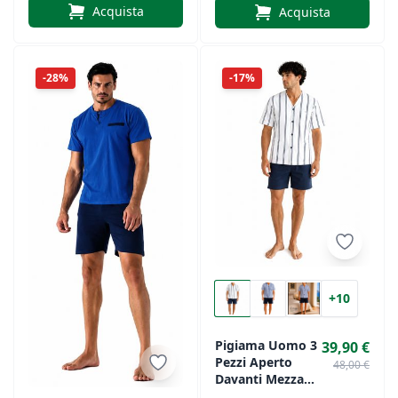
In Jersey
Acquista
Acquista
-28%
-17%
+10
Pigiama Uomo 3
39,90 €
Pezzi Aperto
48,00 €
Davanti Mezza
Manica Con