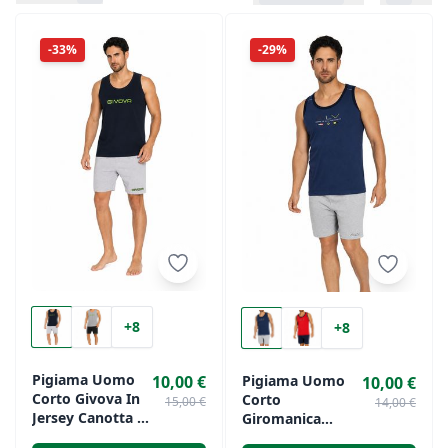
-33%
-29%
+8
+8
Pigiama Uomo
Pigiama Uomo
10,00 €
10,00 €
Corto Givova In
Corto
15,00 €
14,00 €
Jersey Canotta E
Giromanica
Bermuda
Alviero Martini