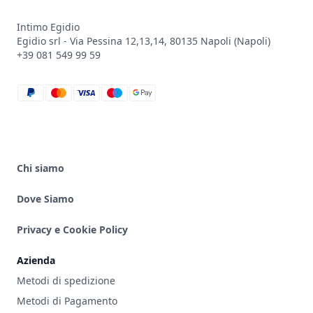
Intimo Egidio
Egidio srl - Via Pessina 12,13,14, 80135 Napoli (Napoli)
+39 081 549 99 59
paypal
mastercard
visa
maestro
google_pay
Chi siamo
Dove Siamo
Privacy e Cookie Policy
Azienda
Metodi di spedizione
Metodi di Pagamento