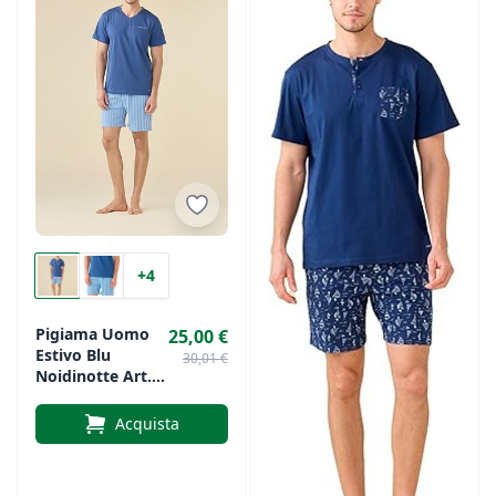
+4
Pigiama Uomo
25,00 €
Estivo Blu
30,01 €
Noidinotte Art.
FC3275AB
Acquista