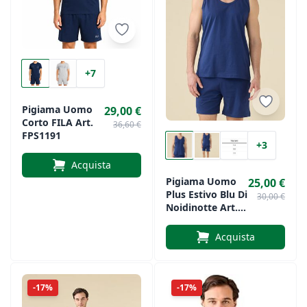
+7
Pigiama Uomo
29,00 €
Corto FILA Art.
36,60 €
FPS1191
+3
Acquista
Pigiama Uomo
25,00 €
Plus Estivo Blu Di
30,00 €
Noidinotte Art.
3302
Acquista
-17%
-17%