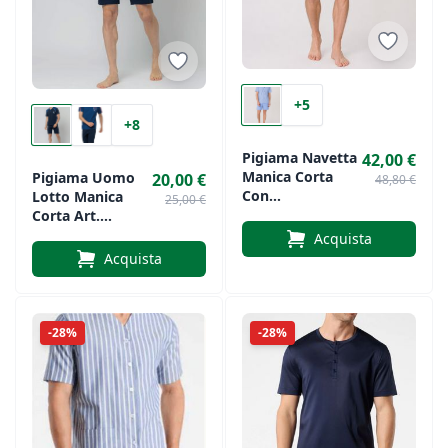
+5
+8
Pigiama Navetta
42,00 €
Manica Corta
Pigiama Uomo
20,00 €
48,80 €
Con
Lotto Manica
25,00 €
Pantaloncino Di
Corta Art.
Ragno
LP1232
Acquista
Acquista
-28%
-28%