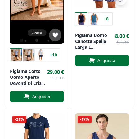
+8
Pigiama Uomo
8,00 €
Canotta Spalla
10,00 €
Larga E
Pantaloncino
+10
Corto Vanuè Art.
Acquista
1369
Pigiama Corto
29,00 €
Uomo Aperto
35,00 €
Davanti Di Crispo
Art. Aperto
Makò
Acquista
-21%
-17%