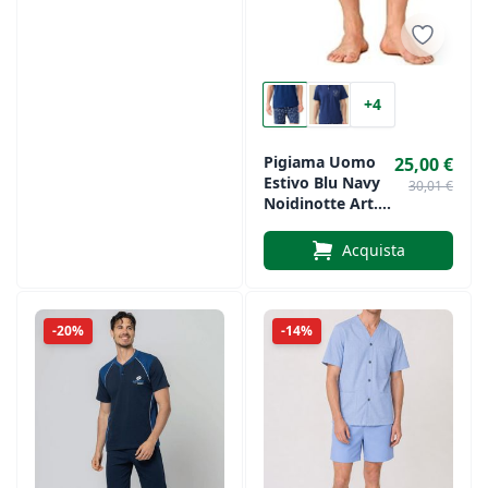
+4
Pigiama Uomo
25,00 €
Estivo Blu Navy
30,01 €
Noidinotte Art.
FC3269AB
Acquista
-20%
-14%