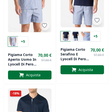
+5
+5
Pigiama Corto
70,00 €
Serafino E
Pigiama Corto
70,00 €
97,60 €
Lyocell Di Perofil
Aperto Uomo In
97,60 €
Art. 374
Lyocell Di Perofil
Art. VPRT93380
Acquista
Acquista
-18%