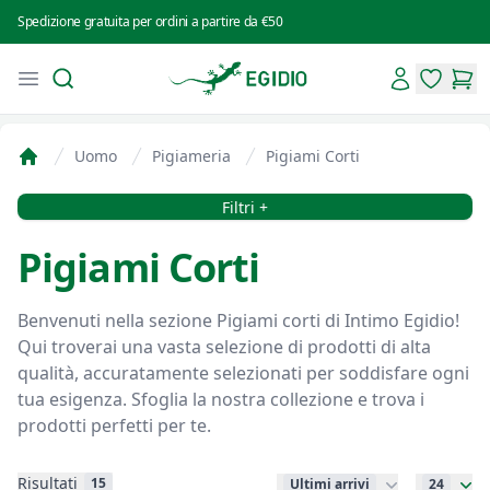
Spedizione gratuita per ordini a partire da €50
Search
Account
Open menu
Intimo Egidio
items in 
items
Uomo
Pigiameria
Pigiami Corti
Home
Filtri
Filtri +
Pigiami Corti
Benvenuti nella sezione Pigiami corti di Intimo Egidio!
Qui troverai una vasta selezione di prodotti di alta
qualità, accuratamente selezionati per soddisfare ogni
tua esigenza. Sfoglia la nostra collezione e trova i
prodotti perfetti per te.
Risultati
15
Ultimi arrivi
24