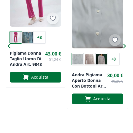
+8
Pigiama Donna
43,00 €
Taglio Uomo Di
+8
51,24 €
Andra Art. 9848
Andra Pigiama
30,00 €
Acquista
Aperto Donna
40,26 €
Con Bottoni Art
9613
Acquista