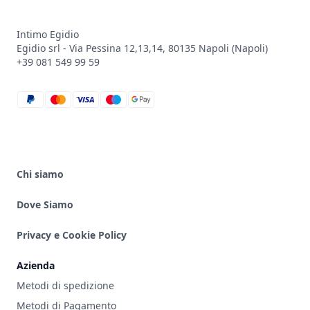
Intimo Egidio
Egidio srl - Via Pessina 12,13,14, 80135 Napoli (Napoli)
+39 081 549 99 59
paypal
mastercard
visa
maestro
google_pay
Chi siamo
Dove Siamo
Privacy e Cookie Policy
Azienda
Metodi di spedizione
Metodi di Pagamento