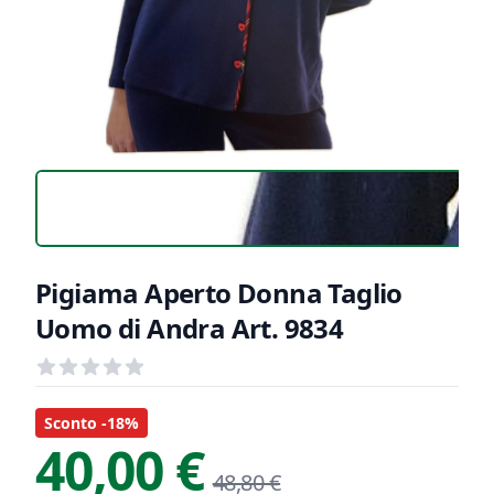
Pigiama Aperto Donna Taglio
Uomo di Andra Art. 9834
Recensioni
out of 5 stars
Informazioni Prodotto
Descrizione riassuntiva
Sconto -18%
40,00 €
48,80 €