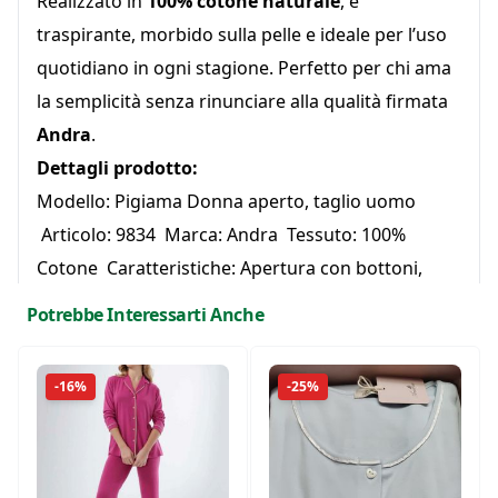
Realizzato in
100% cotone naturale
, è
traspirante, morbido sulla pelle e ideale per l’uso
quotidiano in ogni stagione. Perfetto per chi ama
la semplicità senza rinunciare alla qualità firmata
Andra
.
Dettagli prodotto:
Modello: Pigiama Donna aperto, taglio uomo
Articolo: 9834 Marca: Andra Tessuto: 100%
Cotone Caratteristiche: Apertura con bottoni,
taglio classico, comfort naturale Ideale per: tutte
Potrebbe Interessarti Anche
le stagioni
-16%
-25%