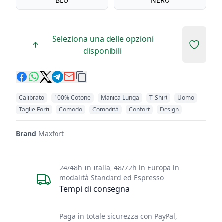
BLU
NERO
Seleziona una delle opzioni
Add to 
disponibili
Calibrato
100% Cotone
Manica Lunga
T-Shirt
Uomo
Taglie Forti
Comodo
Comodità
Confort
Design
Brand
Maxfort
24/48h In Italia, 48/72h in Europa in
modalità Standard ed Espresso
Tempi di consegna
Paga in totale sicurezza con PayPal,