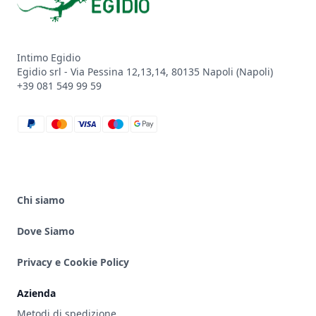
Intimo Egidio
Egidio srl - Via Pessina 12,13,14, 80135 Napoli (Napoli)
+39 081 549 99 59
paypal
mastercard
visa
maestro
google_pay
Chi siamo
Dove Siamo
Privacy e Cookie Policy
Azienda
Metodi di spedizione