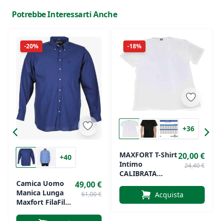
rifiniti assicurano durata e resistenza nel tempo.
Potrebbe Interessarti Anche
Disponibile in una varietà di colori, la Maxfort T-
Shirt Manica Lunga è il capo essenziale da avere
-20%
-18%
nel tuo guardaroba. Aggiungi un tocco di stile e
comfort alla tua collezione di abbigliamento!
+36
MAXFORT T-Shirt
20,00 €
+40
Intimo
24,40 €
CALIBRATA
Scollo A V Uomo
Camica Uomo
49,00 €
Taglie Forti
Manica Lunga
61,00 €
Acquista
Maxfort FilaFil
Calibrata