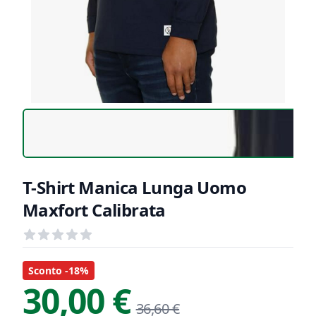
T-Shirt Manica Lunga Uomo
Maxfort Calibrata
Recensioni
out of 5 stars
Informazioni Prodotto
Descrizione riassuntiva
Sconto -18%
30,00 €
36,60 €