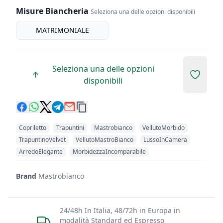
Misure Biancheria
Seleziona una delle opzioni disponibili
misure biancheria
MATRIMONIALE
Seleziona una delle opzioni
Add to 
disponibili
Copriletto
Trapuntini
Mastrobianco
VellutoMorbido
TrapuntinoVelvet
VellutoMastroBianco
LussoInCamera
ArredoElegante
MorbidezzaIncomparabile
Brand
Mastrobianco
24/48h In Italia, 48/72h in Europa in
modalità Standard ed Espresso