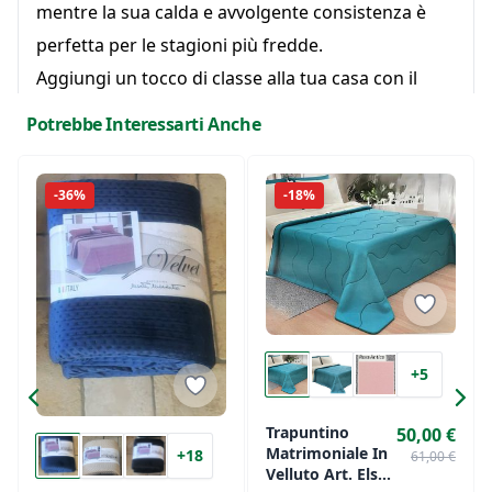
mentre la sua calda e avvolgente consistenza è
perfetta per le stagioni più fredde.
Aggiungi un tocco di classe alla tua casa con il
Trapuntino Velvet "Originale" in velluto Mastro
Potrebbe Interessarti Anche
Bianco, per un sonno avvolto dal lusso e dalla
bellezza.
-36%
-18%
+5
Trapuntino
50,00 €
Matrimoniale In
+18
61,00 €
Velluto Art. Elsa