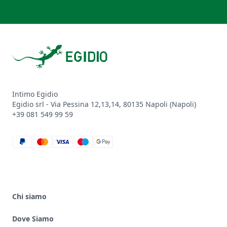
Footer
Intimo Egidio
Egidio srl - Via Pessina 12,13,14, 80135 Napoli (Napoli)
+39 081 549 99 59
paypal
mastercard
visa
maestro
google_pay
Chi siamo
Dove Siamo