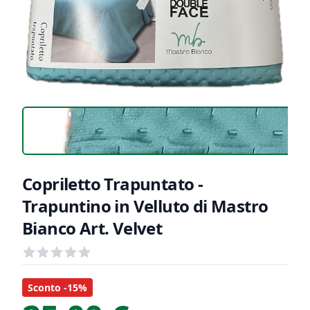
Copriletto Trapuntato -
Trapuntino in Velluto di Mastro
Bianco Art. Velvet
Recensioni
out of 5 stars
Informazioni Prodotto
Descrizione riassuntiva
Sconto -15%