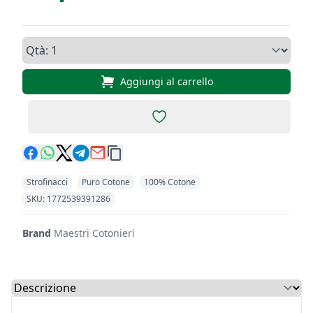
Qtà, Set di 6 Strofinacci Art. 
Aggiungi al carrello
Add to favorites
Strofinacci
Puro Cotone
100% Cotone
Codici Prodotto
SKU: 1772539391286
Brand
Maestri Cotonieri
Select a tab