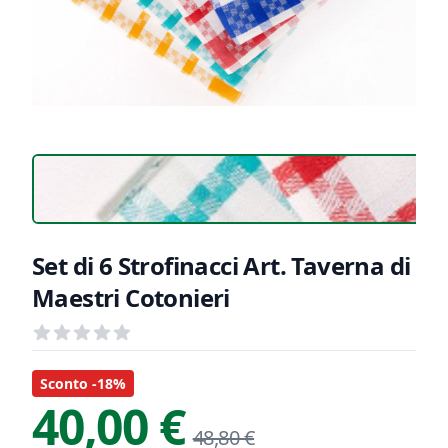
Set di 6 Strofinacci Art. Taverna di
Maestri Cotonieri
Recensioni
out of 5 stars
Informazioni Prodotto
Descrizione riassuntiva
Sconto -18%
40,00 €
48,80 €