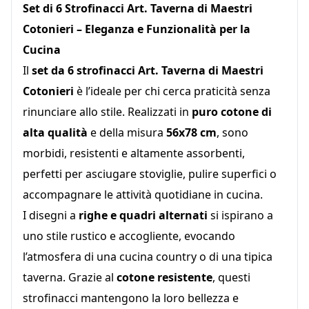
Set di 6 Strofinacci Art. Taverna di Maestri
Cotonieri – Eleganza e Funzionalità per la
Cucina
Il
set da 6 strofinacci Art. Taverna di Maestri
Cotonieri
è l’ideale per chi cerca praticità senza
rinunciare allo stile. Realizzati in
puro cotone di
alta qualità
e della misura
56x78 cm
, sono
morbidi, resistenti e altamente assorbenti,
perfetti per asciugare stoviglie, pulire superfici o
accompagnare le attività quotidiane in cucina.
I disegni a
righe e quadri alternati
si ispirano a
uno stile rustico e accogliente, evocando
l’atmosfera di una cucina country o di una tipica
taverna. Grazie al
cotone resistente
, questi
strofinacci mantengono la loro bellezza e