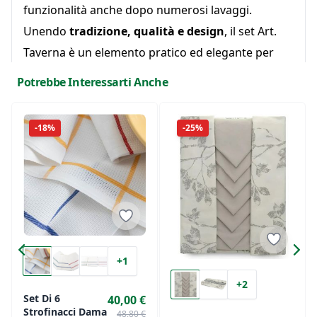
funzionalità anche dopo numerosi lavaggi.
Unendo
tradizione, qualità e design
, il set Art.
Taverna è un elemento pratico ed elegante per
ogni cucina, perfetto anche come idea regalo per
Potrebbe Interessarti Anche
chi ama i dettagli classici e raffinati.
-18%
-25%
+1
+2
Set Di 6
40,00 €
Strofinacci Dama
48,80 €