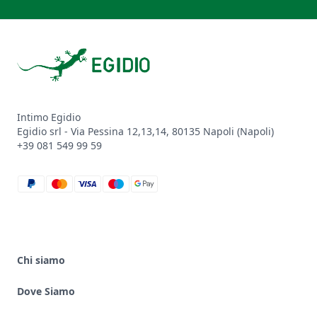
Footer
Intimo Egidio
Egidio srl - Via Pessina 12,13,14, 80135 Napoli (Napoli)
+39 081 549 99 59
paypal
mastercard
visa
maestro
google_pay
Chi siamo
Dove Siamo