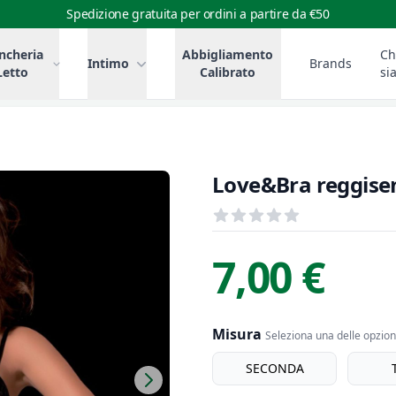
Spedizione gratuita per ordini a partire da €50
ncheria
Abbigliamento
Ch
Intimo
Brands
Letto
Calibrato
si
Love&Bra reggise
Recensioni
out of 5 stars
Informazioni Prodotto
Descrizione riassuntiva
7,00 €
Misura
Seleziona una delle opzioni
Misura
SECONDA