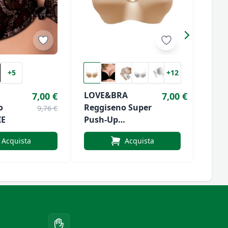
+5
+12
LOVE&BRA
Regg
7,00 €
7,00 €
o
Reggiseno Super
Love
9,76 €
IE
Push-Up
NICO
Art.MERAVIGLIOSO
Push
Acquista
Acquista