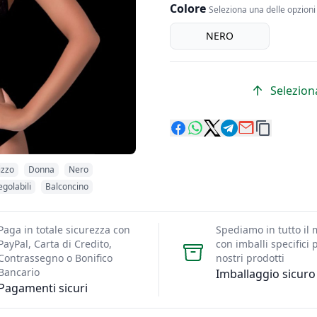
Colore
Seleziona una delle opzioni 
Colore
NERO
Seleziona
izzo
Donna
Nero
egolabili
Balconcino
Paga in totale sicurezza con
Spediamo in tutto il
PayPal, Carta di Credito,
con imballi specifici p
Contrassegno o Bonifico
nostri prodotti
Bancario
Imballaggio sicuro
Pagamenti sicuri