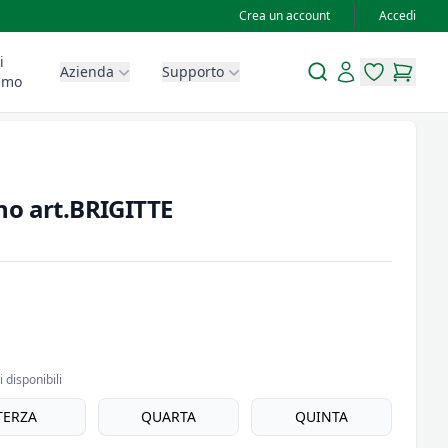
Crea un account
Accedi
i
Search
Account
Azienda
Supporto
items in wis
items in
amo
no art.BRIGITTE
 disponibili
TERZA
QUARTA
QUINTA