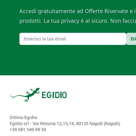
Accedi gratuitamente ad Offerte Riservate e i
prodotti. La tua privacy è al sicuro. Non fac
Email
IS
Footer
Intimo Egidio
Egidio srl - Via Pessina 12,13,14, 80135 Napoli (Napoli)
+39 081 549 99 59