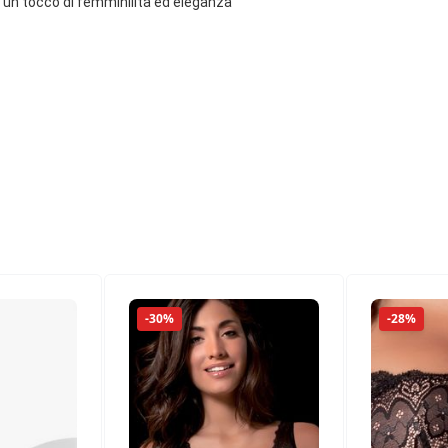
r un tocco di femminilità ed eleganza
-30%
-28%