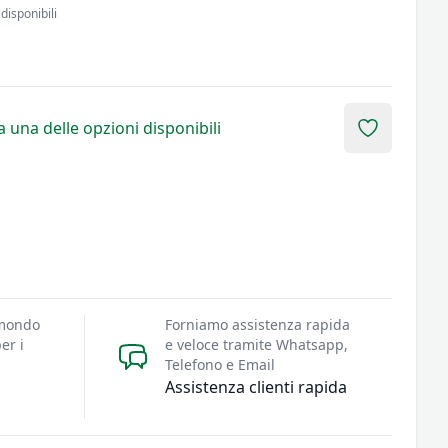
disponibili
 una delle opzioni disponibili
Add to fav
 mondo
Forniamo assistenza rapida
er i
e veloce tramite Whatsapp,
Telefono e Email
Assistenza clienti rapida