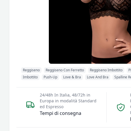
Reggiseno
Reggiseno Con Ferretto
Reggiseno Imbottito
P
Imbottito
Push-Up
Love & Bra
Love And Bra
Spalline R
24/48h In Italia, 48/72h in
Europa in modalità Standard
ed Espresso
Tempi di consegna