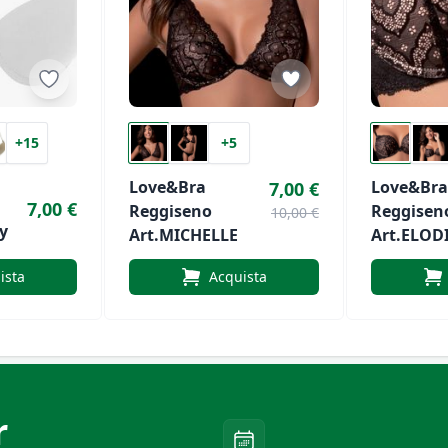
+15
+5
Love&Bra
Love&Bra
7,00 €
7,00 €
Reggiseno
Reggisen
10,00 €
y
Art.MICHELLE
Art.ELOD
ista
Acquista
r