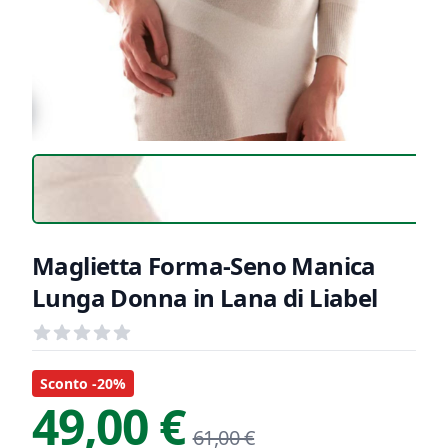
Maglietta Forma-Seno Manica
Lunga Donna in Lana di Liabel
Recensioni
out of 5 stars
Informazioni Prodotto
Descrizione riassuntiva
Sconto -20%
49,00 €
61,00 €