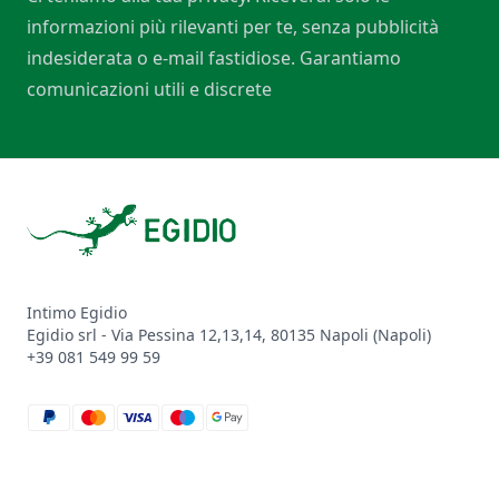
informazioni più rilevanti per te, senza pubblicità
indesiderata o e-mail fastidiose. Garantiamo
comunicazioni utili e discrete
Footer
Intimo Egidio
Egidio srl - Via Pessina 12,13,14, 80135 Napoli (Napoli)
+39 081 549 99 59
paypal
mastercard
visa
maestro
google_pay