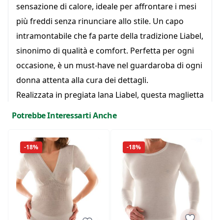
sensazione di calore, ideale per affrontare i mesi
più freddi senza rinunciare allo stile. Un capo
intramontabile che fa parte della tradizione Liabel,
sinonimo di qualità e comfort. Perfetta per ogni
occasione, è un must-have nel guardaroba di ogni
donna attenta alla cura dei dettagli.
Realizzata in pregiata lana Liabel, questa maglietta
a manica lunga unisce tradizione e modernità,
Potrebbe Interessarti Anche
offrendo il massimo del comfort e della
funzionalità. Il design forma-seno fornisce un
-18%
-18%
supporto naturale e delicato, esaltando la
silhouette con eleganza. Grazie alla qualità della
lana, il capo non si deforma nel tempo,
mantenendo la sua luminosità e il colore vibrante.
Morbida al tatto, la maglietta dona una piacevole