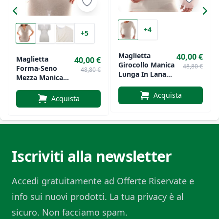
sensazione di calore, ideale per affrontare i mesi
più freddi senza rinunciare allo stile. Un capo
+4
+5
intramontabile che fa parte della tradizione Liabel,
sinonimo di qualità e comfort. Perfetta per ogni
Maglietta
40,00 €
Maglietta
40,00 €
Girocollo Manica
occasione, è un must-have nel guardaroba di ogni
48,80 €
Forma-Seno
48,80 €
Lunga In Lana
Mezza Manica
donna attenta alla cura dei dettagli.
Uomo Di Liabel
Donna In Lana Di
Acquista
Liabel
Acquista
Iscriviti alla newsletter
Accedi gratuitamente ad Offerte Riservate e
info sui nuovi prodotti. La tua privacy è al
sicuro. Non facciamo spam.