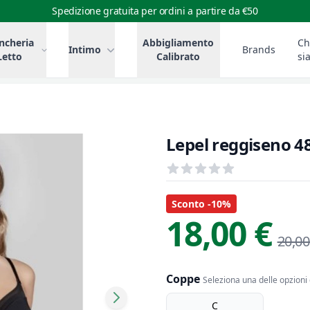
Spedizione gratuita per ordini a partire da €50
ncheria
Abbigliamento
Ch
Intimo
Brands
Letto
Calibrato
si
Lepel reggiseno 4
Recensioni
out of 5 stars
Informazioni Prodotto
Descrizione riassuntiva
Sconto -10%
18,00 €
20,00
Coppe
Seleziona una delle opzioni 
coppe
C