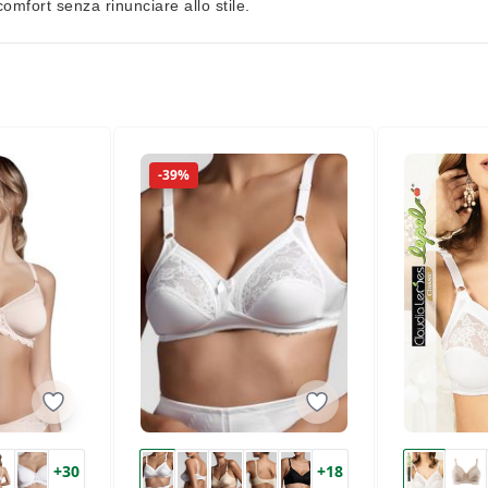
comfort senza rinunciare allo stile.
-39%
+30
+18