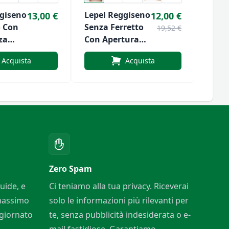
ggiseno
Lepel Reggiseno
Lepe
13,00 €
12,00 €
o Con
Senza Ferretto
Senz
19,52 €
za
Con Apertura
In Pi
Frontale
Acquista
Acquista
Art.ADELE
Zero Spam
uide, e
Ci teniamo alla tua privacy. Riceverai
 massimo
solo le informazioni più rilevanti per
ggiornato
te, senza pubblicità indesiderata o e-