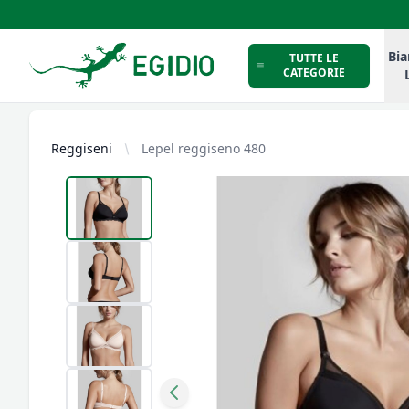
Intimo Egidio
Bia
TUTTE LE
CATEGORIE
Reggiseni
Lepel reggiseno 480