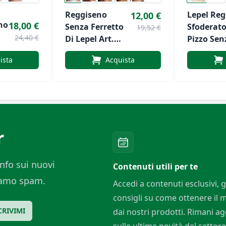
Reggiseno
Lepel Re
12,00 €
no
18,00 €
Senza Ferretto
Sfoderat
19,52 €
24,40 €
Di Lepel Art.
Pizzo Sen
Delia
Ferretto
ista
Acquista
Art.DELIA
r
nfo sui nuovi
Contenuti utili per te
ciamo spam.
Accedi a contenuti esclusivi, g
consigli su come ottenere il
CRIVIMI
dai nostri prodotti. Rimani a