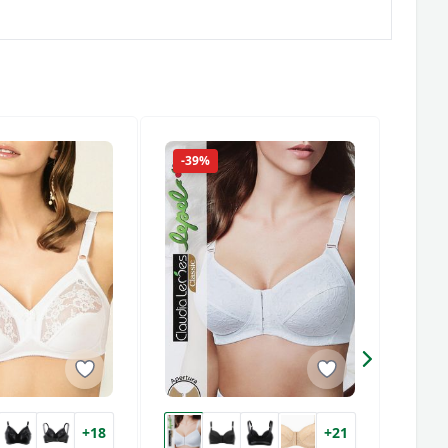
-39%
-26
+18
+21