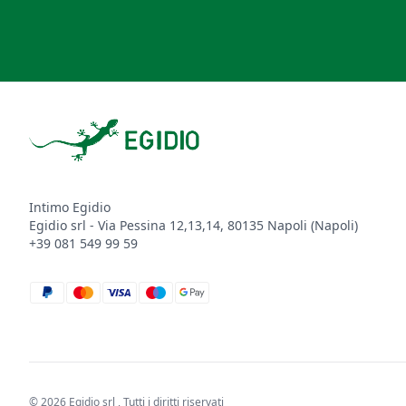
Footer
Intimo Egidio
Egidio srl - Via Pessina 12,13,14, 80135 Napoli (Napoli)
+39 081 549 99 59
paypal
mastercard
visa
maestro
google_pay
© 2026 Egidio srl
, Tutti i diritti riservati