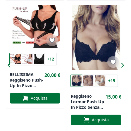
+12
BELLISSIMA
20,00 €
Reggiseno Push-
+15
Up In Pizzo
Senza Ferretto
Reggiseno
15,00 €
Art.147
Acquista
Lormar Push-Up
In Pizzo Senza
Ferretto
Acquista