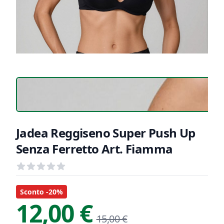
Jadea Reggiseno Super Push Up
Senza Ferretto Art. Fiamma
Recensioni
out of 5 stars
Informazioni Prodotto
Descrizione riassuntiva
Sconto -20%
12,00 €
15,00 €