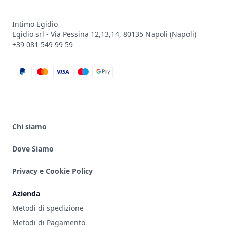
Intimo Egidio
Egidio srl - Via Pessina 12,13,14, 80135 Napoli (Napoli)
+39 081 549 99 59
paypal
mastercard
visa
maestro
google_pay
Chi siamo
Dove Siamo
Privacy e Cookie Policy
Azienda
Metodi di spedizione
Metodi di Pagamento