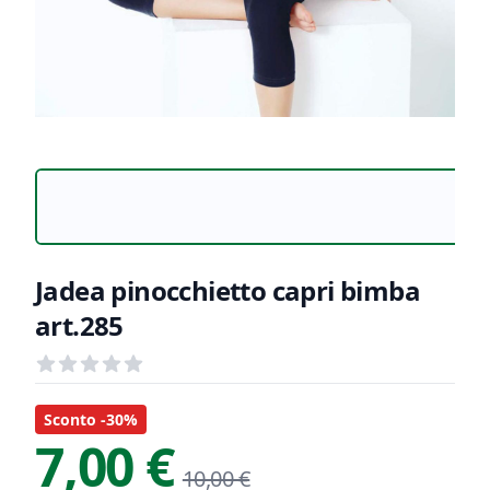
Jadea pinocchietto capri bimba
art.285
Recensioni
out of 5 stars
Informazioni Prodotto
Descrizione riassuntiva
Sconto -30%
7,00 €
10,00 €