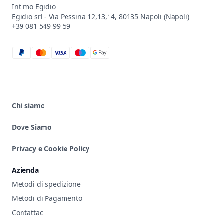
Intimo Egidio
Egidio srl - Via Pessina 12,13,14, 80135 Napoli (Napoli)
+39 081 549 99 59
paypal
mastercard
visa
maestro
google_pay
Chi siamo
Dove Siamo
Privacy e Cookie Policy
Azienda
Metodi di spedizione
Metodi di Pagamento
Contattaci