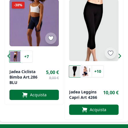
-38%
+7
+10
Jadea Ciclista
5,00 €
Bimba Art.286
8,00 €
BLU
Jadea Leggins
10,00 €
Acquista
Capri Art 4266
Acquista