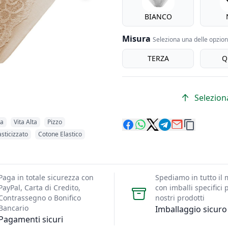
BIANCO
Misura
Seleziona una delle opzioni
Misura
TERZA
Q
Seleziona
ta
Vita Alta
Pizzo
sticizzato
Cotone Elastico
Paga in totale sicurezza con
Spediamo in tutto il
PayPal, Carta di Credito,
con imballi specifici p
Contrassegno o Bonifico
nostri prodotti
Bancario
Imballaggio sicuro
Pagamenti sicuri