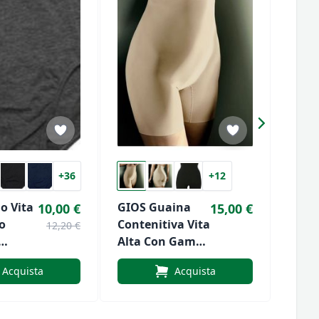
+36
+12
mo Vita
GIOS Guaina
Slip Donna Snelly
10,00 €
15,00 €
o
Contenitiva Vita
A Vit
12,20 €
Alta Con Gamba
Coto
Art.
Art.530
Elast
Acquista
Acquista
Tagli
E396