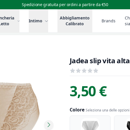
Spedizione gratuita per ordini a partire da €50
ncheria
Abbigliamento
Ch
Intimo
Brands
Letto
Calibrato
si
Jadea slip vita alt
Recensioni
out of 5 stars
Informazioni Prodotto
Descrizione riassuntiva
3,50 €
Colore
Seleziona una delle opzioni 
Colore