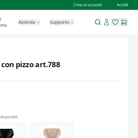
Crea un account
Accedi
i
Search
Account
Azienda
Supporto
items in wis
items in
amo
a con pizzo art.788
disponibili