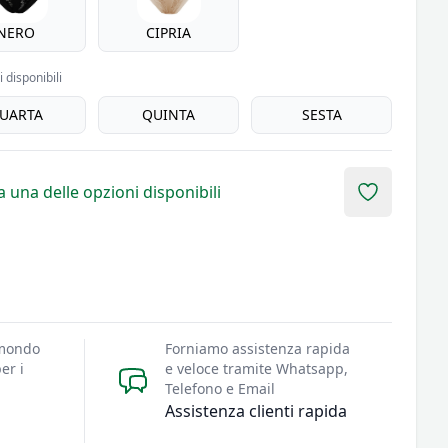
NERO
CIPRIA
 disponibili
UARTA
QUINTA
SESTA
 una delle opzioni disponibili
Add to fav
 mondo
Forniamo assistenza rapida
er i
e veloce tramite Whatsapp,
Telefono e Email
Assistenza clienti rapida