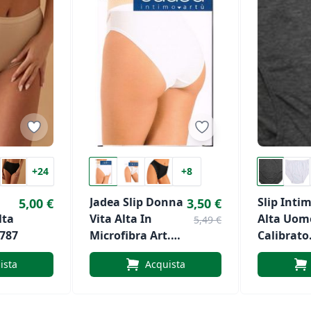
+24
+8
Jadea Slip Donna
Slip Inti
5,00 €
3,50 €
lta
Vita Alta In
Alta Uom
5,49 €
.787
Microfibra Art.
Calibrato
1027
Maxfort - 
ista
Acquista
400