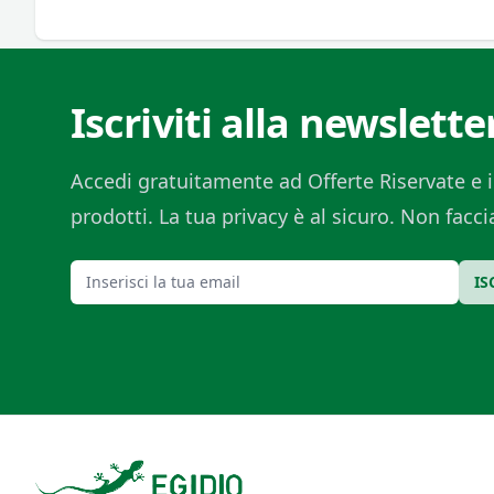
Iscriviti alla newslette
Accedi gratuitamente ad Offerte Riservate e i
prodotti. La tua privacy è al sicuro. Non fac
Email
IS
Footer