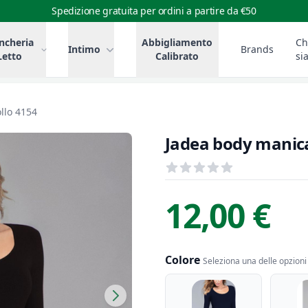
Spedizione gratuita per ordini a partire da €50
ncheria
Abbigliamento
Ch
Intimo
Brands
Letto
Calibrato
si
llo 4154
Jadea body manica 
Recensioni
out of 5 stars
Informazioni Prodotto
Descrizione riassuntiva
12,00 €
Colore
Seleziona una delle opzioni 
Colore