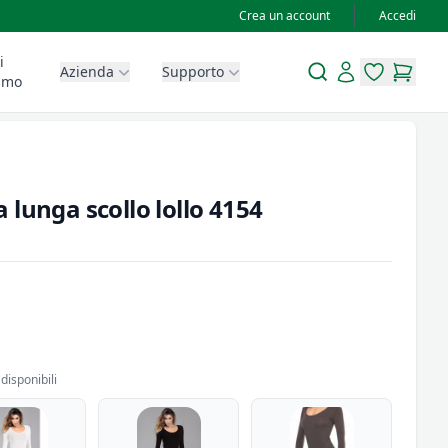
Crea un account
Accedi
i
Search
Account
Azienda
Supporto
items in wis
items in
amo
lunga scollo lollo 4154
disponibili