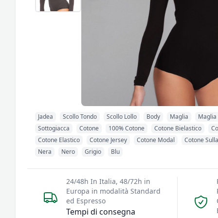
Jadea
Scollo Tondo
Scollo Lollo
Body
Maglia
Maglia
Sottogiacca
Cotone
100% Cotone
Cotone Bielastico
Co
Cotone Elastico
Cotone Jersey
Cotone Modal
Cotone Sulla
Nera
Nero
Grigio
Blu
24/48h In Italia, 48/72h in
Europa in modalità Standard
ed Espresso
Tempi di consegna