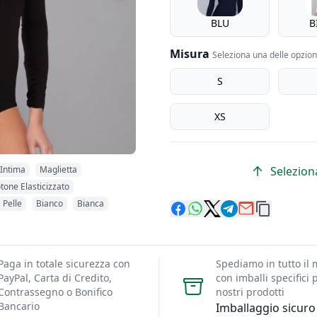
BLU
B
Misura
Seleziona una delle opzioni
Misura
S
XS
Seleziona
 Intima
Maglietta
tone Elasticizzato
 Pelle
Bianco
Bianca
Paga in totale sicurezza con
Spediamo in tutto il
PayPal, Carta di Credito,
con imballi specifici p
Contrassegno o Bonifico
nostri prodotti
Bancario
Imballaggio sicuro