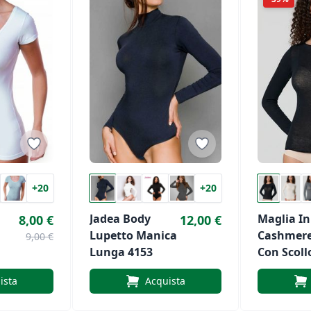
+20
+20
Jadea Body
Maglia In
8,00 €
12,00 €
Lupetto Manica
Cashmere
9,00 €
Lunga 4153
Con Scoll
Barca
ista
Acquista