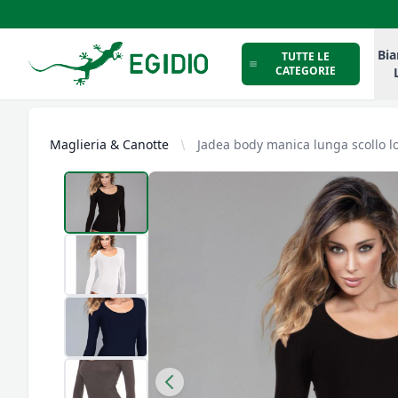
Intimo Egidio
Bia
TUTTE LE
CATEGORIE
Maglieria & Canotte
Jadea body manica lunga scollo lo