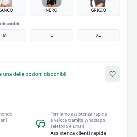
IANCO
NERO
GRIGIO
 disponibili
M
L
XL
 una delle opzioni disponibili
Add to fav
 mondo
Forniamo assistenza rapida
er i
e veloce tramite Whatsapp,
Telefono e Email
Assistenza clienti rapida