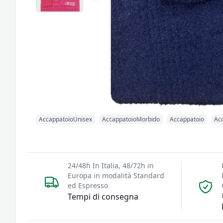
AccappatoioUnisex
AccappatoioMorbido
Accappatoio
Ac
24/48h In Italia, 48/72h in
Europa in modalità Standard
ed Espresso
Tempi di consegna