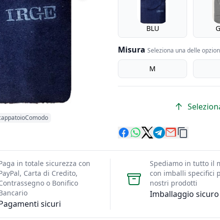
BLU
G
Misura
Seleziona una delle opzioni
Misura
M
Seleziona
cappatoioComodo
Paga in totale sicurezza con
Spediamo in tutto il
PayPal, Carta di Credito,
con imballi specifici p
Contrassegno o Bonifico
nostri prodotti
Bancario
Imballaggio sicuro
Pagamenti sicuri