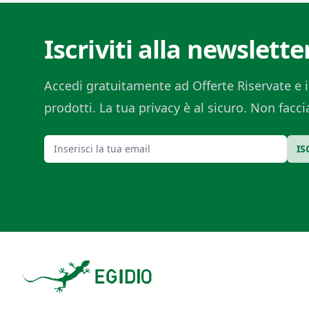
Iscriviti alla newslette
Accedi gratuitamente ad Offerte Riservate e i
prodotti. La tua privacy è al sicuro. Non fac
Email
IS
Footer