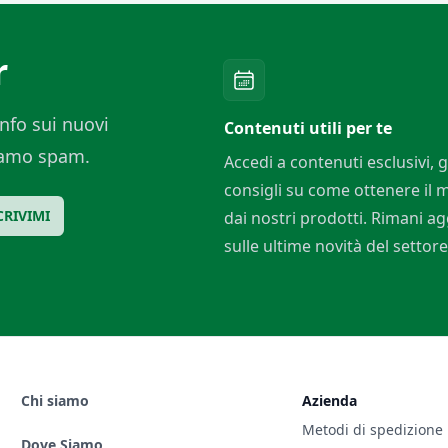
r
nfo sui nuovi
Contenuti utili per te
ciamo spam.
Accedi a contenuti esclusivi, g
consigli su come ottenere il
CRIVIMI
dai nostri prodotti. Rimani a
sulle ultime novità del settore
Chi siamo
Azienda
Metodi di spedizione
Dove Siamo