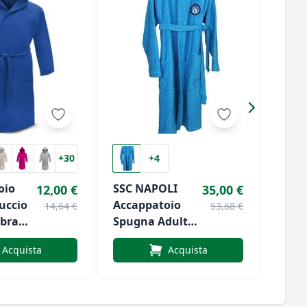
+30
+4
oio
SSC NAPOLI
Acca
12,00 €
35,00 €
uccio
Accappatoio
Spug
14,64 €
53,68 €
ibra
Spugna Adulto
Con 
ge
Con Cappuccio
Di Ri
Acquista
Acquista