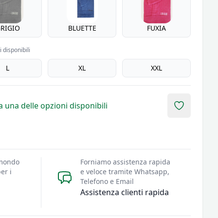
RIGIO
BLUETTE
FUXIA
 disponibili
L
XL
XXL
 una delle opzioni disponibili
Add to fav
 mondo
Forniamo assistenza rapida
er i
e veloce tramite Whatsapp,
Telefono e Email
Assistenza clienti rapida