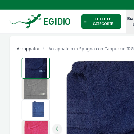
Intimo Egidio
Bia
TUTTE LE
CATEGORIE
Accappatoi
Accappatoio in Spugna con Cappuccio IRG