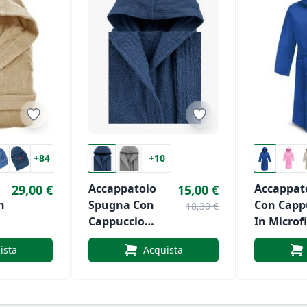
+84
+10
Accappatoio
Accappat
29,00 €
15,00 €
n
Spugna Con
Con Capp
18,30 €
Cappuccio
In Microf
Liabel
Unisex Ir
ista
Acquista
.