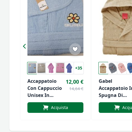
+35
Accappatoio
Gabel
12,00 €
Con Cappuccio
Accappatoio I
14,64 €
Unisex In
Spugna Di
Spugna Guru
Cotone Con
Acquista
Acqu
Cappuccio Art
Viareggio