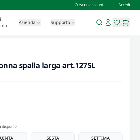
Crea un account
Accedi
i
Search
Account
Azienda
Supporto
items in wis
items in
amo
onna spalla larga art.127SL
 disponibili
UINTA
SESTA
SETTIMA