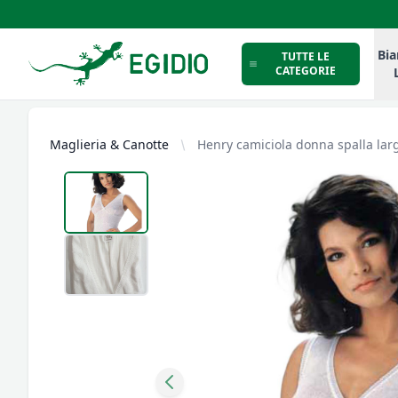
Intimo Egidio
Bia
TUTTE LE
CATEGORIE
Maglieria & Canotte
Henry camiciola donna spalla lar