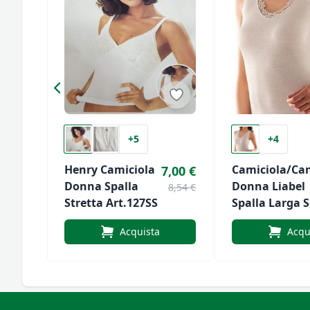
+5
+4
Henry Camiciola
Camiciola/Ca
7,00 €
Donna Spalla
Donna Liabel
8,54 €
Stretta Art.127SS
Spalla Larga S
A V 100% Cot
Acquista
Acqu
Sulla Pelle - L
Esterno Con P
Art.5321-1026