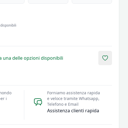
disponibili
 una delle opzioni disponibili
Add to fav
 mondo
Forniamo assistenza rapida
er i
e veloce tramite Whatsapp,
Telefono e Email
Assistenza clienti rapida