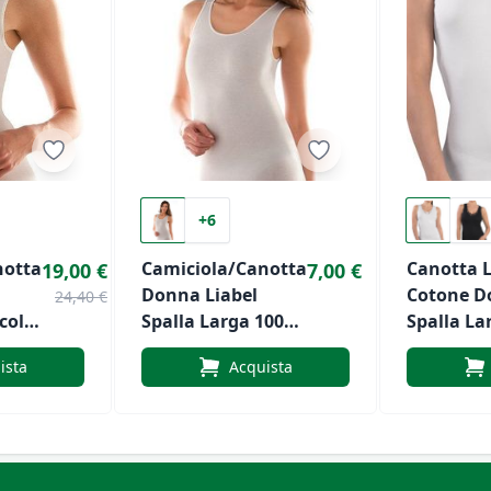
+6
notta
Camiciola/Canotta
Canotta 
19,00 €
7,00 €
Donna Liabel
Cotone D
24,40 €
collo
Spalla Larga 100%
Spalla La
one
Caldo Cotone
Nottingh
ista
Acquista
ana
Art.0282816
VL12W
izzo