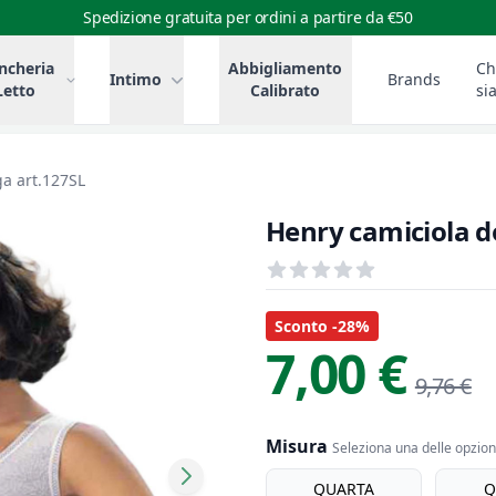
Spedizione gratuita per ordini a partire da €50
ncheria
Abbigliamento
Ch
Intimo
Brands
Letto
Calibrato
si
ga art.127SL
Henry camiciola d
Recensioni
out of 5 stars
Informazioni Prodotto
Descrizione riassuntiva
Sconto -28%
7,00 €
9,76 €
Misura
Seleziona una delle opzioni
Misura
QUARTA
Q