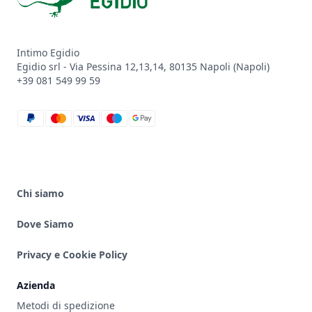
Intimo Egidio
Egidio srl - Via Pessina 12,13,14, 80135 Napoli (Napoli)
+39 081 549 99 59
paypal
mastercard
visa
maestro
google_pay
Chi siamo
Dove Siamo
Privacy e Cookie Policy
Azienda
Metodi di spedizione