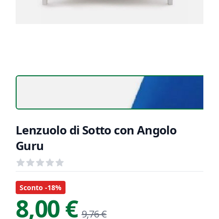
Lenzuolo di Sotto con Angolo
Guru
Recensioni
out of 5 stars
Informazioni Prodotto
Descrizione riassuntiva
Sconto -18%
8,00 €
9,76 €