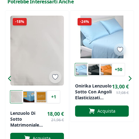
Potrebbe Interessarti Anche
sotto con angolo Guru
è la scelta perfetta per chi
cerca qualità e comodità per il proprio letto.
-18%
-24%
+50
Onirika Lenzuolo
13,00 €
Sotto Con Angoli
17,08 €
+1
Elasticizzati
100% Cotone
Tinta Unita
Acquista
Lenzuolo Di
18,00 €
Sotto
21,96 €
Matrimoniale
Con Maxi Angoli
Di Biancaluna
Acquista