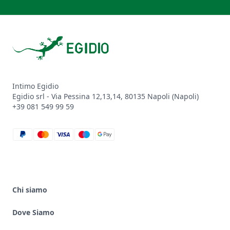
Footer
Intimo Egidio
Egidio srl - Via Pessina 12,13,14, 80135 Napoli (Napoli)
+39 081 549 99 59
paypal
mastercard
visa
maestro
google_pay
Chi siamo
Dove Siamo