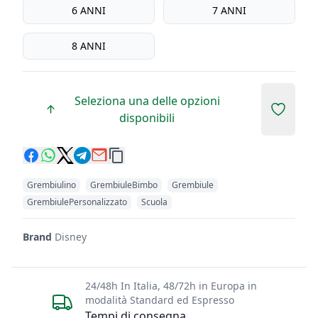
6 ANNI
7 ANNI
8 ANNI
Seleziona una delle opzioni
Add to 
disponibili
Grembiulino
GrembiuleBimbo
Grembiule
GrembiulePersonalizzato
Scuola
Brand
Disney
24/48h In Italia, 48/72h in Europa in
modalità Standard ed Espresso
Tempi di consegna