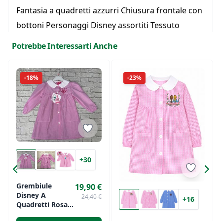
Fantasia a quadretti azzurri Chiusura frontale con
bottoni Personaggi Disney assortiti Tessuto
fresco, comodo e facile da lavare Ideale per scuola
Potrebbe Interessarti Anche
dell'infanzia, attività artistiche o uso quotidiano Il
grembiule perfetto per vivere ogni giornata con
-18%
-23%
un pizzico di magia Disney!
+30
Grembiule
19,90 €
Disney A
24,40 €
+16
Quadretti Rosa
Con Bottoni