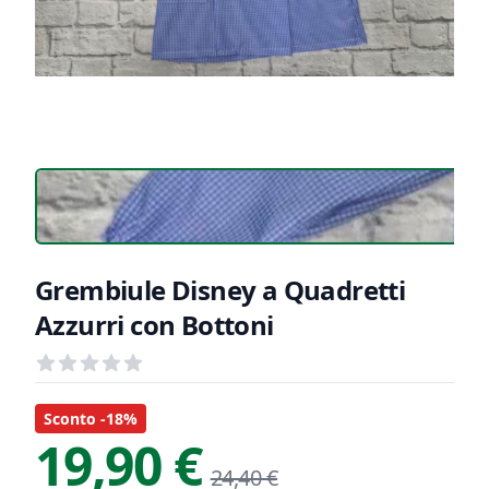
Grembiule Disney a Quadretti
Azzurri con Bottoni
Recensioni
out of 5 stars
Informazioni Prodotto
Descrizione riassuntiva
Sconto -18%
19,90 €
24,40 €