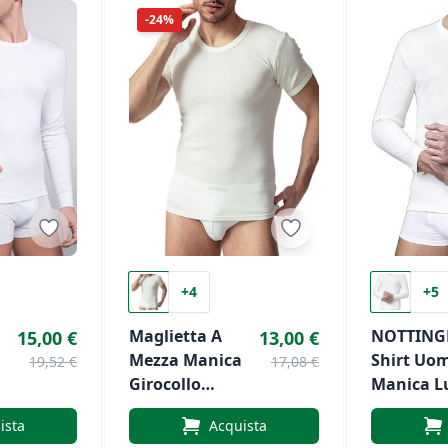
-24%
+4
+5
Maglietta A
NOTTING
15,00 €
13,00 €
a
Mezza Manica
Shirt Uo
19,52 €
17,08 €
Girocollo
Manica L
Calibrata In
Scollo A V TL1
ista
Acquista
e
Lana E Cotone
In Lana E