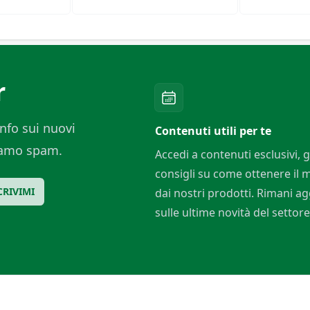
i
Di Esse Speroni
Cotone
r
nfo sui nuovi
Contenuti utili per te
ciamo spam.
Accedi a contenuti esclusivi, g
consigli su come ottenere il
CRIVIMI
dai nostri prodotti. Rimani a
sulle ultime novità del settore