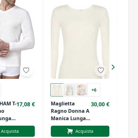
-18
+6
HAM T-
Maglietta
Magl
17,08 €
30,00 €
mo
Ragno Donna A
Giroc
unga
Manica Lunga
Mani
8
In Lana E Seta
In L
Acquista
Acquista
Art.4029
Di Li