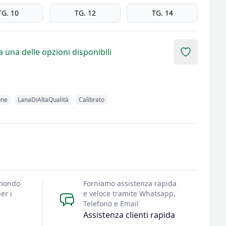
TG. 10
TG. 12
TG. 14
 una delle opzioni disponibili
Add to fav
one
LanaDiAltaQualità
Calibrato
 mondo
Forniamo assistenza rapida
er i
e veloce tramite Whatsapp,
Telefono e Email
Assistenza clienti rapida