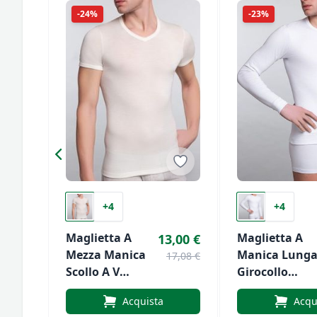
-24%
-23%
+4
+4
Maglietta A
Maglietta A
13,00 €
Mezza Manica
Manica Lung
17,08 €
Scollo A V
Girocollo
Calibrata In
Calibrata In
Acquista
Acqu
Lana E Cotone
Lana E Coton