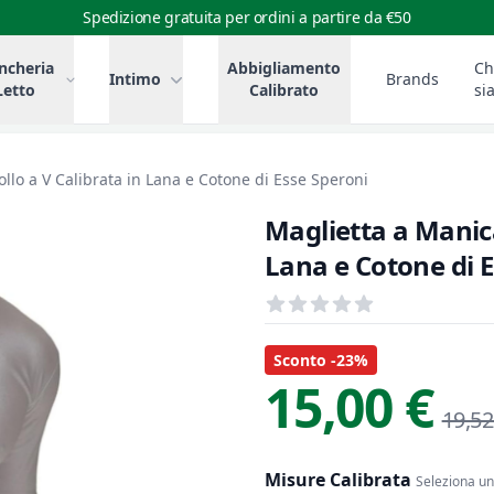
Spedizione gratuita per ordini a partire da €50
ncheria
Abbigliamento
Ch
Intimo
Brands
Letto
Calibrato
si
llo a V Calibrata in Lana e Cotone di Esse Speroni
Maglietta a Manica
Lana e Cotone di 
Recensioni
out of 5 stars
Informazioni Prodotto
Descrizione riassuntiva
Sconto -23%
15,00 €
19,52
Misure Calibrata
Seleziona una