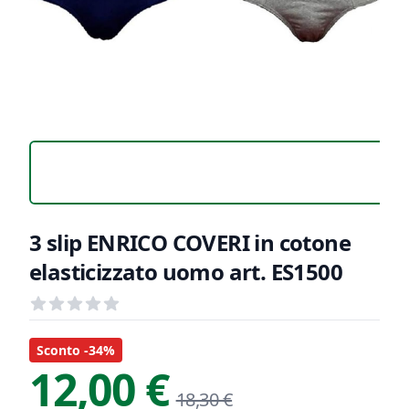
3 slip ENRICO COVERI in cotone
elasticizzato uomo art. ES1500
Recensioni
out of 5 stars
Informazioni Prodotto
Descrizione riassuntiva
Sconto -34%
12,00 €
18,30 €