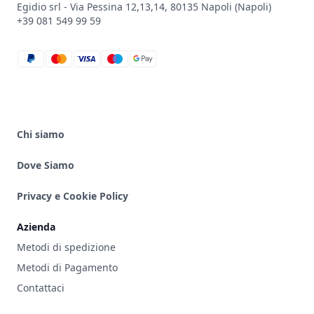
Egidio srl - Via Pessina 12,13,14, 80135 Napoli (Napoli)
+39 081 549 99 59
paypal
mastercard
visa
maestro
google_pay
Chi siamo
Dove Siamo
Privacy e Cookie Policy
Azienda
Metodi di spedizione
Metodi di Pagamento
Contattaci