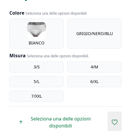
Colore
Seleziona una delle opzioni disponibili
Colore
GRIGIO/NERO/BLU
BIANCO
Misura
Seleziona una delle opzioni disponibili
Misura
3/S
4/M
5/L
6/XL
7/XXL
Seleziona una delle opzioni
Add to 
disponibili