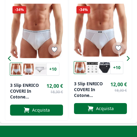
-34%
-34%
+10
+10
3 Slip ENRICO
12,00 €
3 Slip ENRICO
12,00 €
COVERI In
18,30 €
COVERI In
18,30 €
Cotone
Cotone
Elasticizzato
Elasticizzato
Uomo Art.
Acquista
Uomo Art.
Acquista
ES1002
ES1000