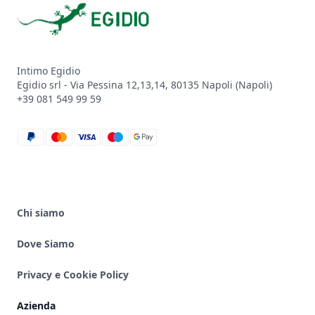
Intimo Egidio
Egidio srl - Via Pessina 12,13,14, 80135 Napoli (Napoli)
+39 081 549 99 59
paypal
mastercard
visa
maestro
google_pay
Chi siamo
Dove Siamo
Privacy e Cookie Policy
Azienda