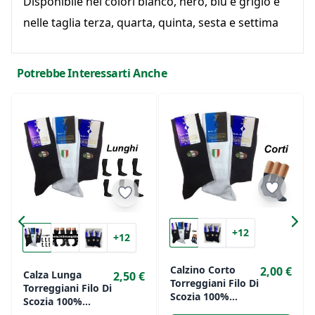
Disponibile nei colori bianco, nero, blu è grigio e
nelle taglia terza, quarta, quinta, sesta e settima
Potrebbe Interessarti Anche
+12
+12
Calzino Corto
2,00 €
Calza Lunga
2,50 €
Torreggiani Filo Di
Torreggiani Filo Di
Scozia 100%
Scozia 100%
Cotone Makò
Cotone Makò