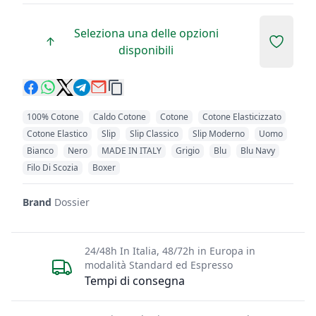
Seleziona una delle opzioni
Add to 
disponibili
100% Cotone
Caldo Cotone
Cotone
Cotone Elasticizzato
Cotone Elastico
Slip
Slip Classico
Slip Moderno
Uomo
Bianco
Nero
MADE IN ITALY
Grigio
Blu
Blu Navy
Filo Di Scozia
Boxer
Brand
Dossier
24/48h In Italia, 48/72h in Europa in
modalità Standard ed Espresso
Tempi di consegna