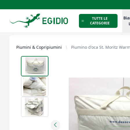
Intimo Egidio
Bia
TUTTE LE
CATEGORIE
Piumini & Copripiumini
Piumino d'oca St. Moritz War