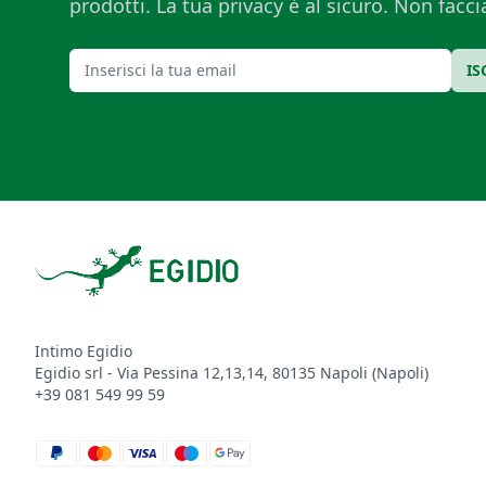
prodotti. La tua privacy è al sicuro. Non fac
Email
IS
Footer
Intimo Egidio
Egidio srl - Via Pessina 12,13,14, 80135 Napoli (Napoli)
+39 081 549 99 59
paypal
mastercard
visa
maestro
google_pay