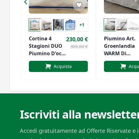
+1
Cortina 4
Piumino Art.
230,00 €
Stagioni DUO
Groenlandia
305,00 €
Piumino D'oca
WARM Di
Di Daunex
Daunex
Acquista
Acqu
Iscriviti alla newslette
Accedi gratuitamente ad Offerte Riservate e i