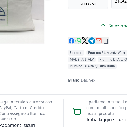
2 PIA
200X250
Seleziona
Piumino
Piumino St. Moritz War
MADE IN ITALY
Piumino Di Alta Q
Piumino Di Alta Qualità Italia
Brand
Daunex
Paga in totale sicurezza con
Spediamo in tutto il
PayPal, Carta di Credito,
con imballi specifici p
Contrassegno o Bonifico
nostri prodotti
Bancario
Imballaggio sicuro
Pagamenti sicuri