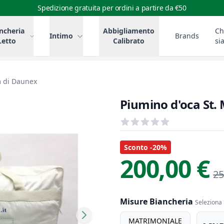
Spedizione gratuita per ordini a partire da €50
ncheria
Abbigliamento
Ch
Intimo
Brands
Letto
Calibrato
si
m di Daunex
Piumino d'oca St.
Recensioni
out of 5 stars
Informazioni Prodotto
Descrizione riassuntiva
Sconto -20%
200,00 €
25
Misure Biancheria
Seleziona 
misure biancheria
MATRIMONIALE