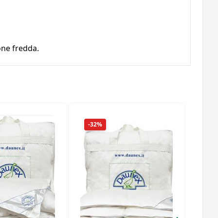
one fredda.
-32%
-26