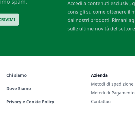
ciamo spam.
Accedi a contenuti esclusivi, g
consigli su come ottenere il
CRIVIMI
dai nostri prodotti. Rimani a
sulle ultime novità del settore
Chi siamo
Azienda
Metodi di spedizione
Dove Siamo
Metodi di Pagamento
Contattaci
Privacy e Cookie Policy