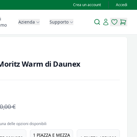
Crea un account
Accedi
i
Search
Account
Azienda
Supporto
items in wis
items in
amo
 Moritz Warm di Daunex
0,00 €
una delle opzioni disponibili
1 PIAZZA E MEZZA