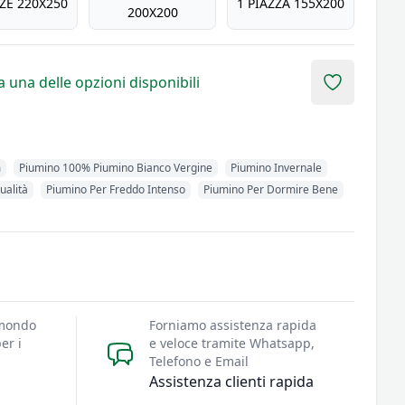
ZZE 220X250
1 PIAZZA 155X200
200X200
 una delle opzioni disponibili
Add to fav
m
Piumino 100% Piumino Bianco Vergine
Piumino Invernale
ualità
Piumino Per Freddo Intenso
Piumino Per Dormire Bene
 mondo
Forniamo assistenza rapida
er i
e veloce tramite Whatsapp,
Telefono e Email
Assistenza clienti rapida