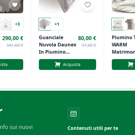
+3
+1
Guanciale
Piumino T
290,00 €
80,00 €
Nuvola Daunex
WARM
341,60 €
97,60 €
In Piumino
Matrimon
D’Oca
Di Daune
ista
Acquista
r
nfo sui nuovi
Contenuti utili per te