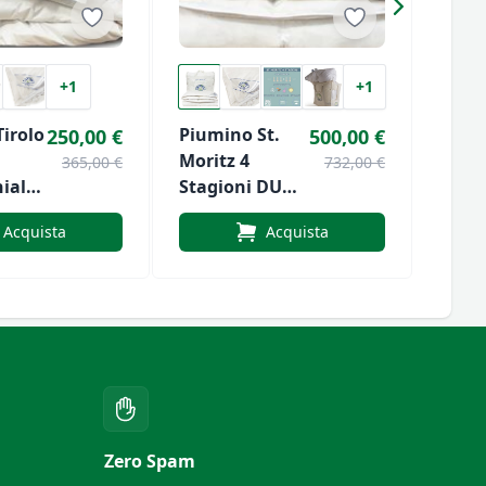
+1
+1
irolo
Piumino St.
250,00 €
500,00 €
Daun
Moritz 4
365,00 €
732,00 €
Warm
iale
Stagioni DUO
x
Extra Lungo
Acquista
Acquista
Zero Spam