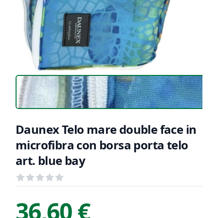
Daunex Telo mare double face in
microfibra con borsa porta telo
art. blue bay
Recensioni
out of 5 stars
Informazioni Prodotto
Descrizione riassuntiva
36,60 €