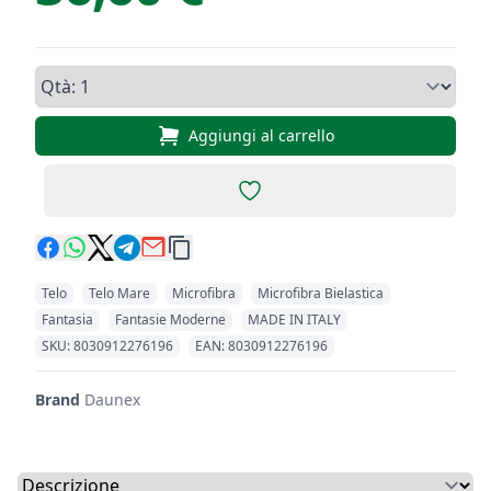
Qtà, Daunex Telo mare double 
Aggiungi al carrello
Add to favorites
Telo
Telo Mare
Microfibra
Microfibra Bielastica
Fantasia
Fantasie Moderne
MADE IN ITALY
Codici Prodotto
SKU: 8030912276196
EAN: 8030912276196
Brand
Daunex
Select a tab