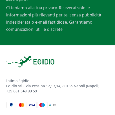
Ci teniamo alla tua privacy. Riceverai solo le
informazioni più rilevanti per te, senza pubblicità
indesiderata o e-mail fastidiose. Garantiamo
comunicazioni utili e discrete
Footer
Intimo Egidio
Egidio srl - Via Pessina 12,13,14, 80135 Napoli (Napoli)
+39 081 549 99 59
paypal
mastercard
visa
maestro
google_pay