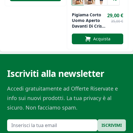
ma raffinato, è perfetto per ogni uomo che
apprezza un pigiama pratico, elegante e di qualità.
Pigiama Corto
29,00 €
Uomo Aperto
35,00 €
Davanti Di Crispo
Art. Aperto
Makò
Acquista
Iscriviti alla newsletter
Accedi gratuitamente ad Offerte Riservate e
info sui nuovi prodotti. La tua privacy è al
sicuro. Non facciamo spam.
Email
ISCRIVIMI