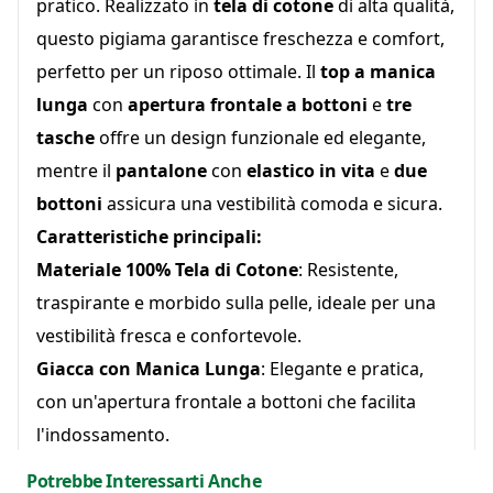
pratico. Realizzato in
tela di cotone
di alta qualità,
questo pigiama garantisce freschezza e comfort,
perfetto per un riposo ottimale. Il
top a manica
lunga
con
apertura frontale a bottoni
e
tre
tasche
offre un design funzionale ed elegante,
mentre il
pantalone
con
elastico in vita
e
due
bottoni
assicura una vestibilità comoda e sicura.
Caratteristiche principali:
Materiale 100% Tela di Cotone
: Resistente,
traspirante e morbido sulla pelle, ideale per una
vestibilità fresca e confortevole.
Giacca con Manica Lunga
: Elegante e pratica,
con un'apertura frontale a bottoni che facilita
l'indossamento.
Tre Tasche
: Due tasche laterali e una tasca sul
Potrebbe Interessarti Anche