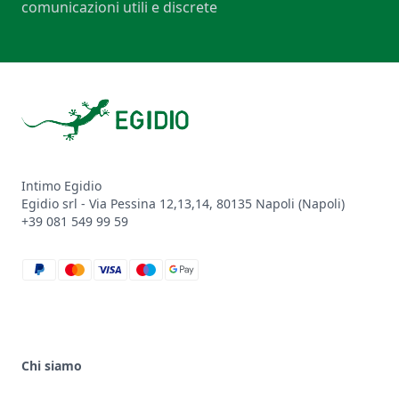
comunicazioni utili e discrete
Footer
Intimo Egidio
Egidio srl - Via Pessina 12,13,14, 80135 Napoli (Napoli)
+39 081 549 99 59
paypal
mastercard
visa
maestro
google_pay
Chi siamo