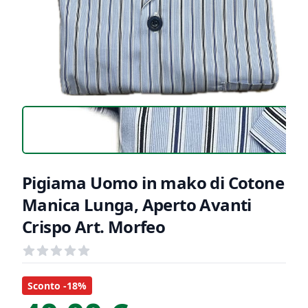
Pigiama Uomo in mako di Cotone
Manica Lunga, Aperto Avanti
Crispo Art. Morfeo
Recensioni
out of 5 stars
Informazioni Prodotto
Descrizione riassuntiva
Sconto -18%