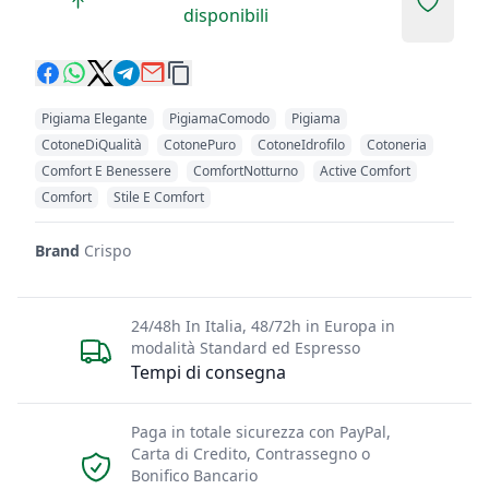
Add to 
disponibili
Pigiama Elegante
PigiamaComodo
Pigiama
CotoneDiQualità
CotonePuro
CotoneIdrofilo
Cotoneria
Comfort E Benessere
ComfortNotturno
Active Comfort
Comfort
Stile E Comfort
Brand
Crispo
24/48h In Italia, 48/72h in Europa in
modalità Standard ed Espresso
Tempi di consegna
Paga in totale sicurezza con PayPal,
Carta di Credito, Contrassegno o
Bonifico Bancario