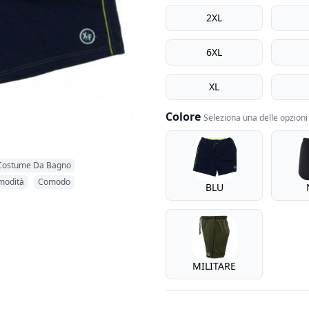
misure calibrata
2XL
6XL
XL
Colore
Seleziona una delle opzioni 
Colore
Costume Da Bagno
modità
Comodo
BLU
MILITARE