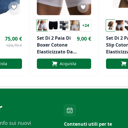
+24
Set Di 2 Paia Di
Set Di 2 P
75,00 €
9,00 €
Boxer Cotone
Slip Coto
103,70 €
Elasticizzato Da
Elasticiz
rt
Uomo Art. 2384
Uomo Art
ista
Acquista
Cotonella.
Cotonella
r
nfo sui nuovi
Contenuti utili per te