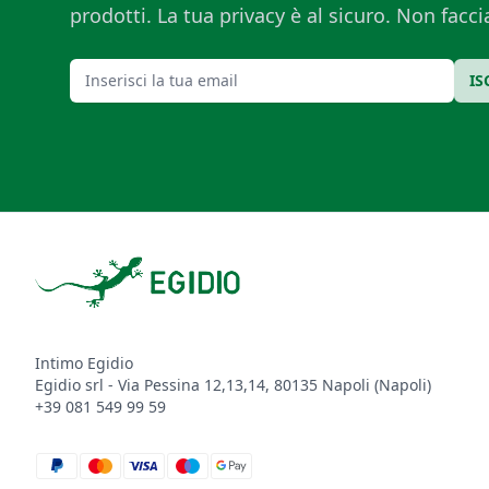
prodotti. La tua privacy è al sicuro. Non fac
Email
IS
Footer
Intimo Egidio
Egidio srl - Via Pessina 12,13,14, 80135 Napoli (Napoli)
+39 081 549 99 59
paypal
mastercard
visa
maestro
google_pay