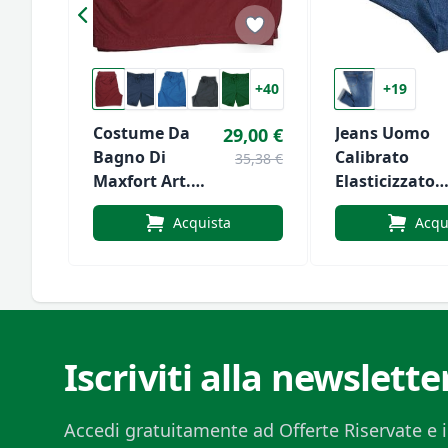
+40
+19
Costume Da
Jeans Uomo
29,00 €
Bagno Di
Calibrato
35,38 €
Maxfort Art.
Elasticizzato
Bali
Easy Di Maxfo
Acquista
Acqu
Iscriviti alla newslette
Accedi gratuitamente ad Offerte Riservate e i