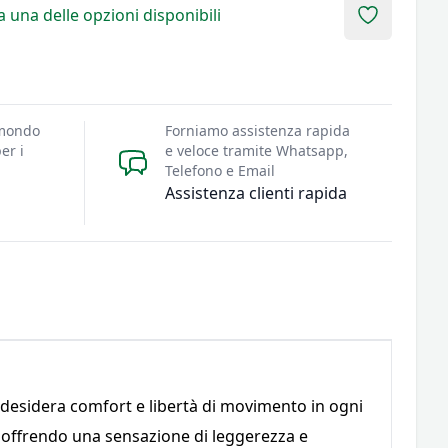
 una delle opzioni disponibili
Add to fav
 mondo
Forniamo assistenza rapida
er i
e veloce tramite Whatsapp,
Telefono e Email
Assistenza clienti rapida
 desidera comfort e libertà di movimento in ogni
 offrendo una sensazione di leggerezza e