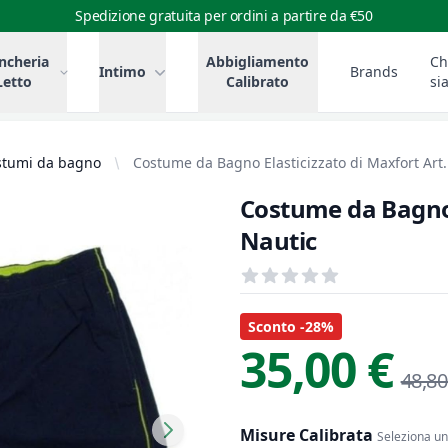
Spedizione gratuita per ordini a partire da €50
ncheria
Abbigliamento
Ch
Intimo
Brands
Letto
Calibrato
si
stumi da bagno
Costume da Bagno Elasticizzato di Maxfort Art.
Costume da Bagno 
Nautic
Recensioni
out of 5 stars
Informazioni Prodotto
Descrizione riassuntiva
Sconto -28%
35,00 €
48,80
Misure Calibrata
Seleziona una