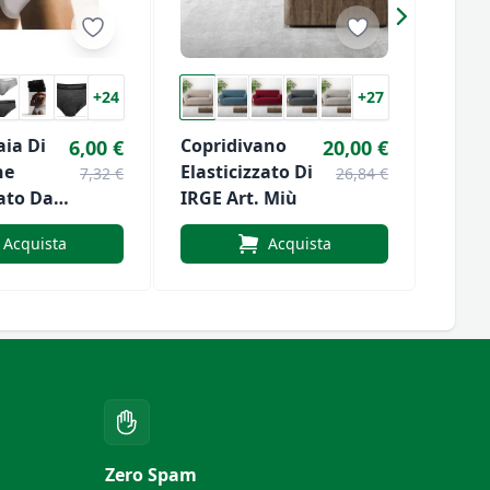
+24
+27
aia Di
Copridivano
Cost
6,00 €
20,00 €
ne
Elasticizzato Di
Bamb
7,32 €
26,84 €
zato Da
IRGE Art. Miù
Art.
. 2383
Acquista
Acquista
.
Zero Spam