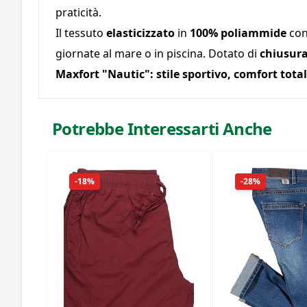
praticità.
Il tessuto
elasticizzato
in
100% poliammide
co
giornate al mare o in piscina. Dotato di
chiusura
Maxfort "Nautic": stile sportivo, comfort total
Potrebbe Interessarti Anche
-18%
-28%