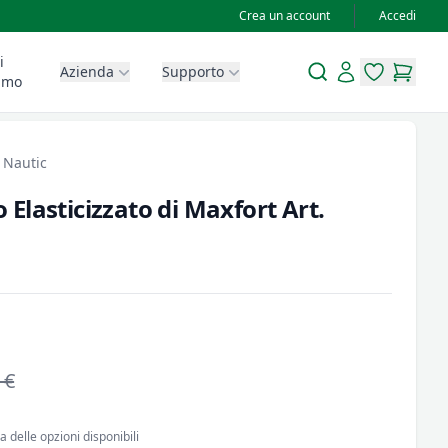
Crea un account
Accedi
i
Search
Account
Azienda
Supporto
items in wis
items in
amo
 Nautic
Elasticizzato di Maxfort Art.
 €
 delle opzioni disponibili