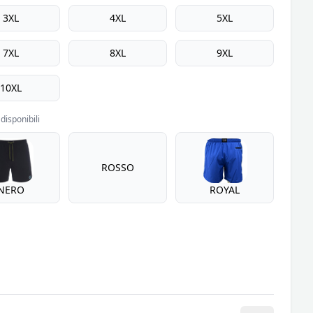
3XL
4XL
5XL
7XL
8XL
9XL
10XL
disponibili
ROSSO
NERO
ROYAL