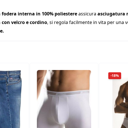
n
fodera interna in 100% poliestere
assicura
asciugatura r
 con velcro e cordino
, si regola facilmente in vita per una v
e.
-18%