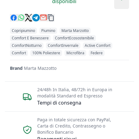
Add to 
disponibili
Copripiumino
Piumino
Marta Marzotto
Comfort E Benessere
ComfortEcosostenibile
ComfortNotturno
ComfortInvernale
Active Comfort
Comfort
100% Poliestere
Microfibra
Federe
Brand
Marta Mazzotto
24/48h In Italia, 48/72h in Europa in
modalità Standard ed Espresso
Tempi di consegna
Paga in totale sicurezza con PayPal,
Carta di Credito, Contrassegno o
Bonifico Bancario
Pagamenti sicuri