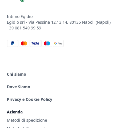
Intimo Egidio
Egidio srl - Via Pessina 12,13,14, 80135 Napoli (Napoli)
+39 081 549 99 59
paypal
mastercard
visa
maestro
google_pay
Chi siamo
Dove Siamo
Privacy e Cookie Policy
Azienda
Metodi di spedizione