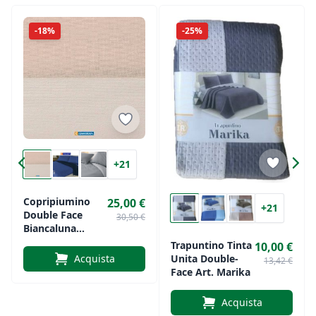
Tinta unita double face Facile da lavare e stirare
-18%
-25%
Prodotto interamente in Italia Ideale per ogni
stagione Scopri la qualità e lo stile firmati
Marta
Marzotto
, per un riposo all’insegna del comfort e
del design.
+21
Copripiumino
25,00 €
+21
Double Face
30,50 €
Biancaluna
Art.Cameo
Trapuntino Tinta
10,00 €
Unita Double-
Acquista
13,42 €
Face Art. Marika
Acquista