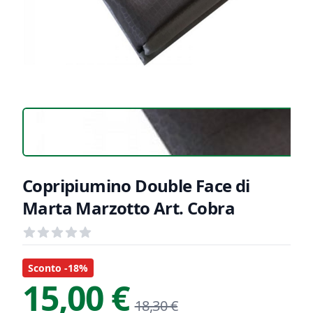
Copripiumino Double Face di
Marta Marzotto Art. Cobra
Recensioni
out of 5 stars
Informazioni Prodotto
Descrizione riassuntiva
Sconto -18%
15,00 €
18,30 €