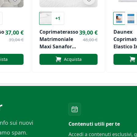
+1
so
Coprimaterasso
Daunex
37,00 €
39,00 €
Matrimoniale
Coprimat
39,04 €
48,00 €
Maxi Sanaform
Elastico I
Daunex
Cotone
ista
Acquista
Art.DIA
r
nfo sui nuovi
Contenuti utili per te
ciamo spam.
Accedi a contenuti esclusivi, g