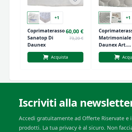
+1
+1
Coprimaterasso
Coprimateras
60,00 €
Sanatop Di
Matrimoniale
73,20 €
Daunex
Daunex Art.
Relax
Acquista
Acqu
Iscriviti alla newslette
Accedi gratuitamente ad Offerte Riservate e i
prodotti. La tua privacy è al sicuro. Non fac