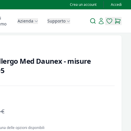
Crea un account
Accedi
i
Search
Account
Azienda
Supporto
items in wis
items in
amo
llergo Med Daunex - misure
95
 €
una delle opzioni disponibili