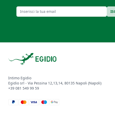
Email
IS
Footer
Intimo Egidio
Egidio srl - Via Pessina 12,13,14, 80135 Napoli (Napoli)
+39 081 549 99 59
paypal
mastercard
visa
maestro
google_pay