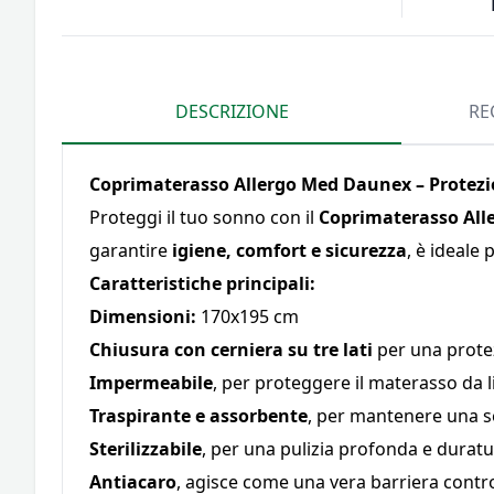
DESCRIZIONE
RE
Coprimaterasso Allergo Med Daunex – Protezi
Proteggi il tuo sonno con il
Coprimaterasso All
garantire
igiene, comfort e sicurezza
, è ideale
Caratteristiche principali:
Dimensioni:
170x195 cm
Chiusura con cerniera su tre lati
per una protez
Impermeabile
, per proteggere il materasso da l
Traspirante e assorbente
, per mantenere una s
Sterilizzabile
, per una pulizia profonda e durat
Antiacaro
, agisce come una vera barriera contro 