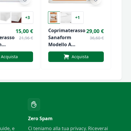
+3
+1
Coprimaterasso
Copr
15,00 €
29,00 €
erasso
Sanaform
Esten
21,96 €
36,60 €
n
Modello A
Luxor
Cappuccio Di
Acquista
Acquista
MOND
Daunex
Zero Spam
uide, e
Ci teniamo alla tua privacy. Riceverai