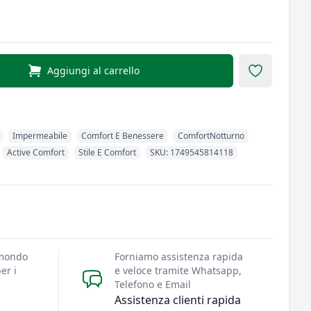
 Allergo Med Daunex - misure biancheria 170X195
Aggiungi al carrello
Add to fav
Impermeabile
Comfort E Benessere
ComfortNotturno
Active Comfort
Stile E Comfort
SKU: 1749545814118
 mondo
Forniamo assistenza rapida
er i
e veloce tramite Whatsapp,
Telefono e Email
Assistenza clienti rapida