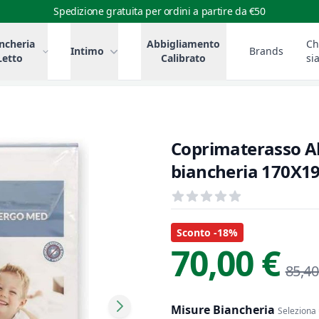
Spedizione gratuita per ordini a partire da €50
ncheria
Abbigliamento
Ch
Intimo
Brands
Letto
Calibrato
si
Coprimaterasso A
biancheria 170X1
Recensioni
out of 5 stars
Informazioni Prodotto
Descrizione riassuntiva
Sconto -18%
70,00 €
85,40
Misure Biancheria
Seleziona 