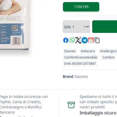
misure biancheria
170X195
Qtà, Coprimaterasso
Daunex
Antiacaro
Anallergico
ComfortEcosostenibile
Comfort
Codici Prodotto
EAN: 8030912073887
Brand
Daunex
Paga in totale sicurezza con
Spediamo in tutto il
PayPal, Carta di Credito,
con imballi specifici p
Contrassegno o Bonifico
nostri prodotti
Bancario
Imballaggio sicuro