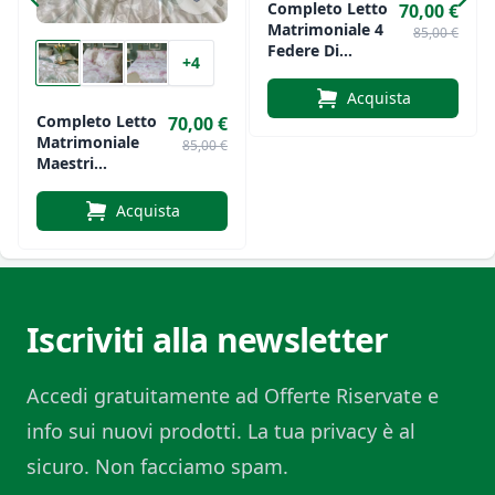
Completo Letto
Morbido, traspirante e resistente ai lavaggi
70,00 €
Matrimoniale 4
85,00 €
Un completo letto che unisce comfort, qualità e
Federe Di
+4
Maestri
design, perfetto per chi ama uno stile fresco e
Cotonieri Art.
Acquista
raffinato, ispirato al mare.
Foresta
Completo Letto
70,00 €
Matrimoniale
85,00 €
Maestri
Cotonieri Art.
Cherie
Acquista
Iscriviti alla newsletter
Accedi gratuitamente ad Offerte Riservate e
info sui nuovi prodotti. La tua privacy è al
sicuro. Non facciamo spam.