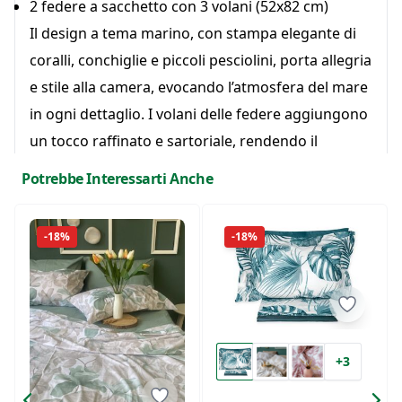
2 federe a sacchetto con 3 volani (52x82 cm)
Il design a tema marino, con stampa elegante di
coralli, conchiglie e piccoli pesciolini, porta allegria
e stile alla camera, evocando l’atmosfera del mare
in ogni dettaglio. I volani delle federe aggiungono
un tocco raffinato e sartoriale, rendendo il
completo non solo funzionale ma anche
Potrebbe Interessarti Anche
decorativo.
Caratteristiche:
-18%
-18%
Tessuto: 100% cotone
Lenzuolo sopra: 250x290 cm
Lenzuolo sotto con angoli: 175x200 + 25 cm
Federe: 52x82 cm, a sacchetto con 3 volani
Stile: marino, stampa con coralli, conchiglie e
+3
pesciolini