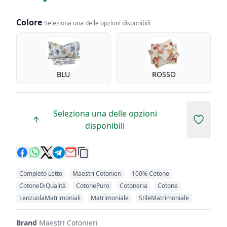
Colore
Seleziona una delle opzioni disponibili
Colore
BLU
ROSSO
Seleziona una delle opzioni
Add to 
disponibili
Completo Letto
Maestri Cotonieri
100% Cotone
CotoneDiQualità
CotonePuro
Cotoneria
Cotone
LenzuolaMatrimoniali
Matrimoniale
StileMatrimoniale
Brand
Maestri Cotonieri