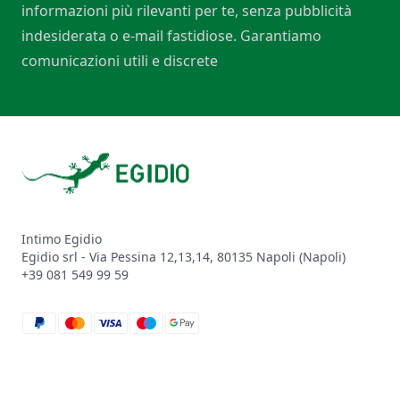
informazioni più rilevanti per te, senza pubblicità
indesiderata o e-mail fastidiose. Garantiamo
comunicazioni utili e discrete
Footer
Intimo Egidio
Egidio srl - Via Pessina 12,13,14, 80135 Napoli (Napoli)
+39 081 549 99 59
paypal
mastercard
visa
maestro
google_pay