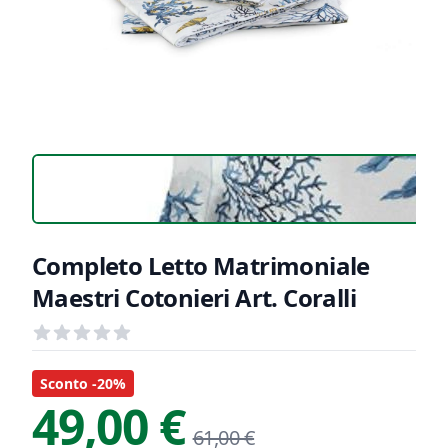
Completo Letto Matrimoniale
Maestri Cotonieri Art. Coralli
Recensioni
out of 5 stars
Informazioni Prodotto
Descrizione riassuntiva
Sconto -20%
49,00 €
61,00 €