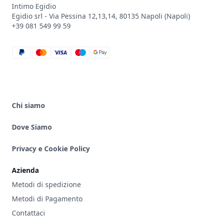
Intimo Egidio
Egidio srl - Via Pessina 12,13,14, 80135 Napoli (Napoli)
+39 081 549 99 59
paypal
mastercard
visa
maestro
google_pay
Chi siamo
Dove Siamo
Privacy e Cookie Policy
Azienda
Metodi di spedizione
Metodi di Pagamento
Contattaci