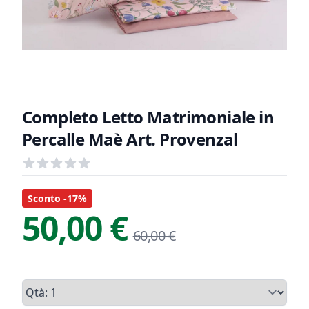
Completo Letto Matrimoniale in
Percalle Maè Art. Provenzal
Recensioni
out of 5 stars
Informazioni Prodotto
Descrizione riassuntiva
Sconto -17%
50,00 €
60,00 €
Qtà, Completo Letto Matrimoni