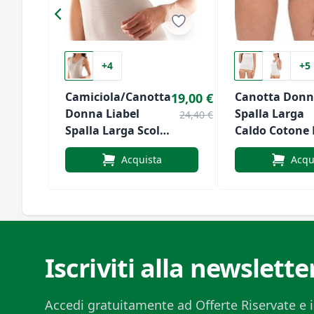
+4
+5
Camiciola/Canotta
Canotta Don
19,00 €
Donna Liabel
Spalla Larga
24,40 €
Spalla Larga Scollo
Caldo Cotone 
A V 100% Cotone
Tiemme
Acquista
Acqu
Sulla Pelle - Lana
Esterno Con Pizzo
Art.5321-1026
Iscriviti alla newslette
Accedi gratuitamente ad Offerte Riservate e i