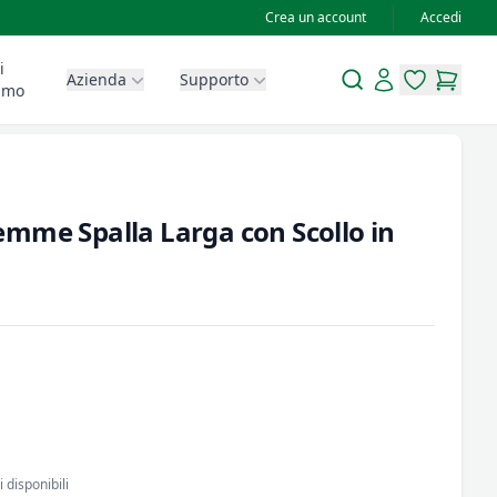
Crea un account
Accedi
i
Search
Account
Azienda
Supporto
items in wis
items in
amo
mme Spalla Larga con Scollo in
 disponibili