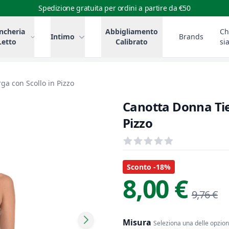
Spedizione gratuita per ordini a partire da €50
ncheria
Abbigliamento
Ch
Intimo
Brands
Letto
Calibrato
si
a con Scollo in Pizzo
Canotta Donna Tie
Pizzo
Recensioni
out of 5 stars
Informazioni Prodotto
Descrizione riassuntiva
Sconto -18%
8,00 €
9,76 €
Misura
Seleziona una delle opzioni