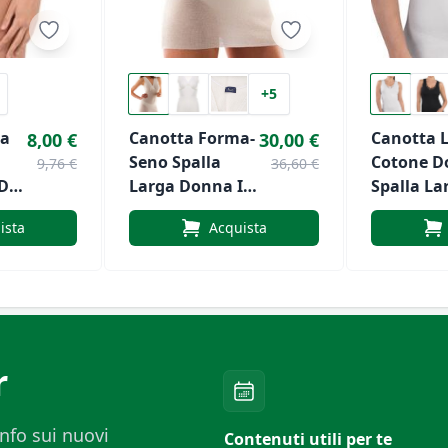
+5
na
Canotta Forma-
Canotta 
8,00 €
30,00 €
Seno Spalla
Cotone D
9,76 €
36,60 €
Di
Larga Donna In
Spalla La
Lana Di Liabel
Nottingh
ista
Acquista
VL12W
r
nfo sui nuovi
Contenuti utili per te