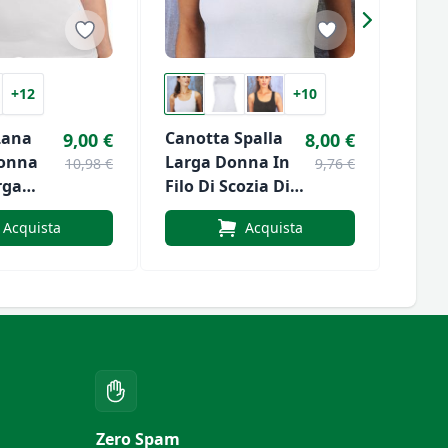
+12
+10
Lana
Canotta Spalla
Cano
9,00 €
8,00 €
onna
Larga Donna In
Larg
10,98 €
9,76 €
rga
Filo Di Scozia Di
Calib
am Art.
ESSE SPERONI
Di Sc
Acquista
Acquista
ESSE
Zero Spam