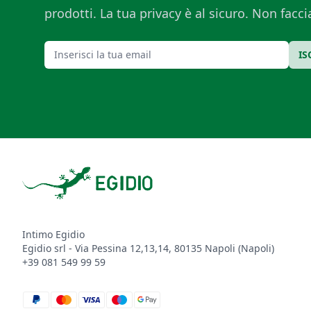
prodotti. La tua privacy è al sicuro. Non fac
Email
IS
Footer
Intimo Egidio
Egidio srl - Via Pessina 12,13,14, 80135 Napoli (Napoli)
+39 081 549 99 59
paypal
mastercard
visa
maestro
google_pay