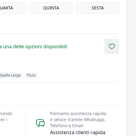
UARTA
QUINTA
SESTA
 una delle opzioni disponibili
Add to fav
Spalla Larga
Pizzo
 mondo
Forniamo assistenza rapida
er i
e veloce tramite Whatsapp,
Telefono e Email
Assistenza clienti rapida