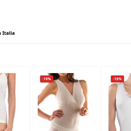
 Italia
-18%
-18%