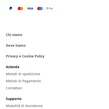
paypal
mastercard
visa
maestro
google_pay
Chi siamo
Dove Siamo
Privacy e Cookie Policy
Azienda
Metodi di spedizione
Metodi di Pagamento
Contattaci
Supporto
Modalità di Assistenza