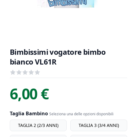
Bimbissimi vogatore bimbo
bianco VL61R
Recensioni
out of 5 stars
Informazioni Prodotto
Descrizione riassuntiva
6,00 €
Taglia Bambino
Seleziona una delle opzioni disponibili
Taglia bambino
TAGLIA 2 (2/3 ANNI)
TAGLIA 3 (3/4 ANNI)