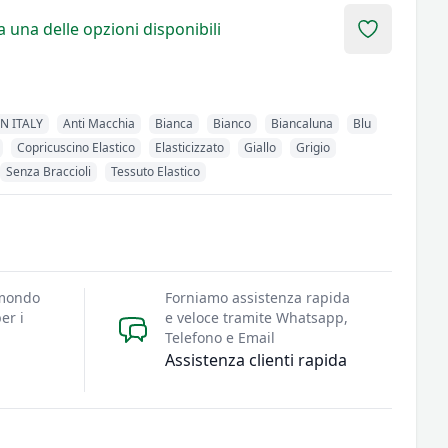
 una delle opzioni disponibili
Add to fav
N ITALY
Anti Macchia
Bianca
Bianco
Biancaluna
Blu
Copricuscino Elastico
Elasticizzato
Giallo
Grigio
Senza Braccioli
Tessuto Elastico
 mondo
Forniamo assistenza rapida
er i
e veloce tramite Whatsapp,
Telefono e Email
Assistenza clienti rapida