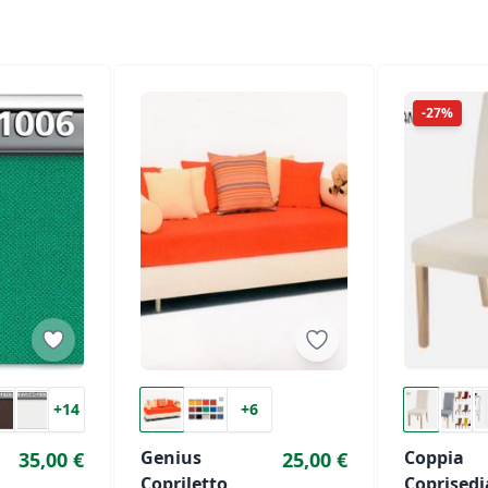
-27%
+14
+6
Genius
Coppia
35,00 €
25,00 €
Copriletto
Coprisedi