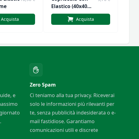
ime
Elastico (40x40
Elast
Cm) Art. Sorrento
Macc
Acquista
Acquista
Zero Spam
uide, e
Ci teniamo alla tua privacy. Riceverai
 massimo
solo le informazioni più rilevanti per
ggiornato
te, senza pubblicità indesiderata o e-
.
mail fastidiose. Garantiamo
comunicazioni utili e discrete