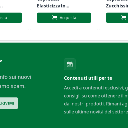
co
Elasticizzato
Zucchiss
Antimacchia
ista
Acquista
Living
r
nfo sui nuovi
Contenuti utili per te
ciamo spam.
Accedi a contenuti esclusivi, g
consigli su come ottenere il
CRIVIMI
dai nostri prodotti. Rimani a
sulle ultime novità del settore