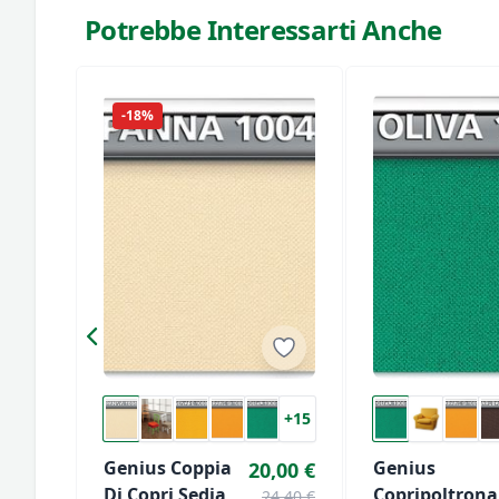
Potrebbe Interessarti Anche
-18%
+15
Genius Coppia
Genius
20,00 €
Di Copri Sedia
Copripoltrona
24,40 €