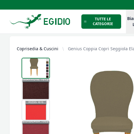
Intimo Egidio
Bia
TUTTE LE
CATEGORIE
Coprisedia & Cuscini
Genius Coppia Copri Seggiola El