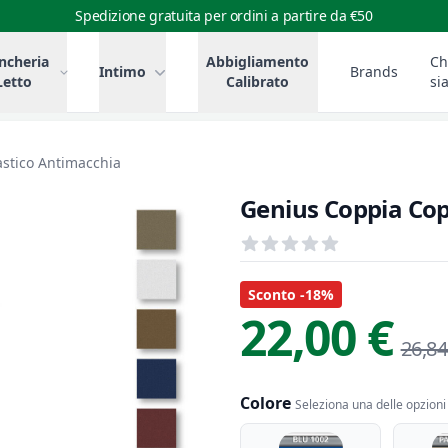
Spedizione gratuita per ordini a partire da €50
ncheria
Abbigliamento
Ch
Intimo
Brands
Letto
Calibrato
si
astico Antimacchia
Genius Coppia Cop
Recensioni
out of 5 stars
Informazioni Prodotto
Descrizione riassuntiva
Sconto -18%
22,00 €
26,84
Colore
Seleziona una delle opzioni 
Colore