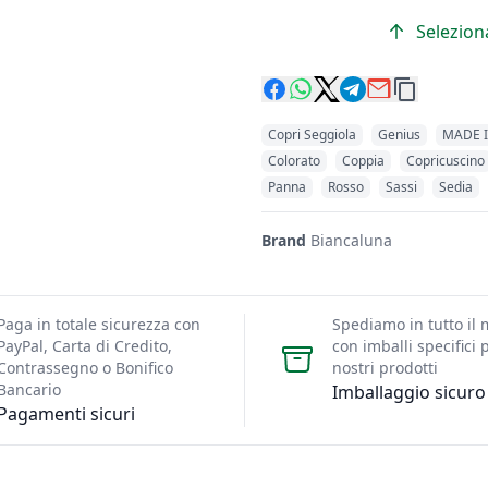
Seleziona
Copri Seggiola
Genius
MADE I
Colorato
Coppia
Copricuscino
Panna
Rosso
Sassi
Sedia
Brand
Biancaluna
Paga in totale sicurezza con
Spediamo in tutto il
PayPal, Carta di Credito,
con imballi specifici p
Contrassegno o Bonifico
nostri prodotti
Bancario
Imballaggio sicuro
Pagamenti sicuri