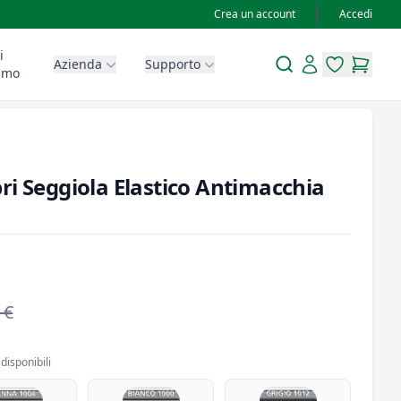
Crea un account
Accedi
i
Search
Account
Azienda
Supporto
items in wis
items in
amo
ri Seggiola Elastico Antimacchia
 €
disponibili