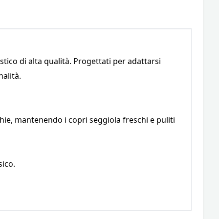
tico di alta qualità. Progettati per adattarsi
alità.
e, mantenendo i copri seggiola freschi e puliti
sico.