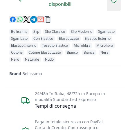
Add to 
disponibili
Bellissima
Slip
Slip Classico
Slip Moderno
Sgambato
Sgambato
Con Elastico
Elasticizzato
Elastico Esterno
Elastico Interno
Tessuto Elastico
Microfibra
Microfibra
Cotone
Cotone Elasticizzato
Bianco
Bianca
Nera
Nero
Naturale
Nudo
Brand
Bellissima
24/48h In Italia, 48/72h in Europa in
modalità Standard ed Espresso
Tempi di consegna
Paga in totale sicurezza con PayPal,
Carta di Credito, Contrassegno o