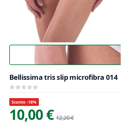
Bellissima tris slip microfibra 014
Recensioni
out of 5 stars
Informazioni Prodotto
Descrizione riassuntiva
Sconto -18%
10,00 €
12,20 €