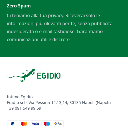
Zero Spam
Ci teniamo alla tua privacy. Riceverai solo le
informazioni più rilevanti per te, senza pubblicità
indesiderata o e-mail fastidiose. Garantiamo
comunicazioni utili e discrete
Footer
Intimo Egidio
Egidio srl - Via Pessina 12,13,14, 80135 Napoli (Napoli)
+39 081 549 99 59
paypal
mastercard
visa
maestro
google_pay