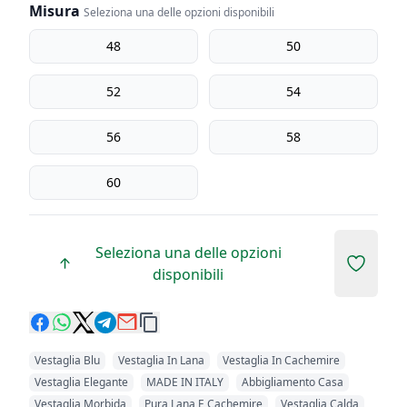
Misura
Seleziona una delle opzioni disponibili
Misura
48
50
52
54
56
58
60
Seleziona una delle opzioni
Add to 
disponibili
Vestaglia Blu
Vestaglia In Lana
Vestaglia In Cachemire
Vestaglia Elegante
MADE IN ITALY
Abbigliamento Casa
Vestaglia Morbida
Pura Lana E Cachemire
Vestaglia Calda