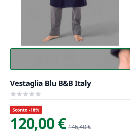
Vestaglia Blu B&B Italy
Recensioni
out of 5 stars
Informazioni Prodotto
Descrizione riassuntiva
Sconto -18%
120,00 €
146,40 €