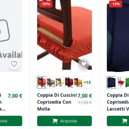
-59%
-18%
+13
i
Coppia Di Cuscini
Coppia Di
7,00 €
7,00 €
n
Coprisedia Con
Coprisedi
17,08 €
a
Molla
Laccetti 
ista
Acquista