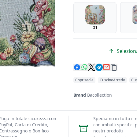
Colori Numerici
01
Seleziona
Coprisedia
CuscinoArredo
Cus
Brand
Bacollection
Paga in totale sicurezza con
Spediamo in tutto il
PayPal, Carta di Credito,
con imballi specifici p
Contrassegno o Bonifico
nostri prodotti
Bancario