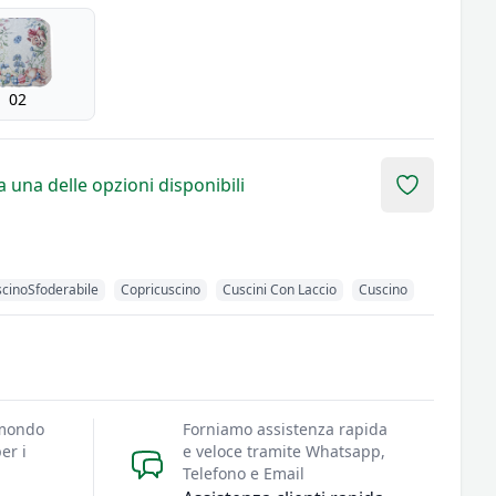
02
 una delle opzioni disponibili
Add to fav
cinoSfoderabile
Copricuscino
Cuscini Con Laccio
Cuscino
 mondo
Forniamo assistenza rapida
er i
e veloce tramite Whatsapp,
Telefono e Email