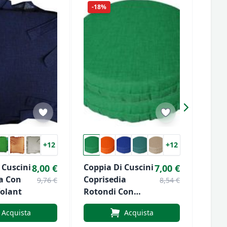
-18%
+12
+12
 Cuscini
Coppia Di Cuscini
Copp
8,00 €
7,00 €
a Con
Coprisedia
Copr
9,76 €
8,54 €
Volant
Rotondi Con
Molla
Fascia
Acquista
Acquista