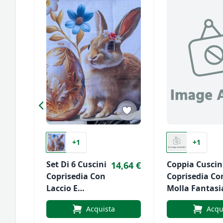
+1
+1
Set Di 6 Cuscini
Coppia Cuscin
14,64 €
Coprisedia Con
Coprisedia Co
Laccio E
Molla Fantasi
Fantasia
Art.vesto
Acquista
Acqu
Pasquale