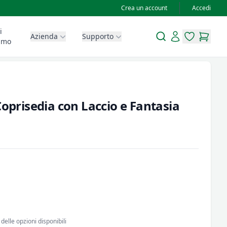
Crea un account
Accedi
i
Search
Account
Azienda
Supporto
items in wis
items in
amo
Coprisedia con Laccio e Fantasia
delle opzioni disponibili