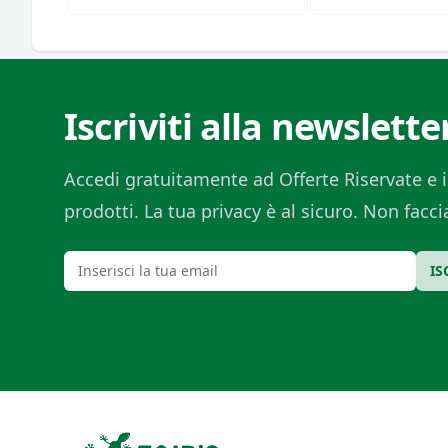
Iscriviti alla newslette
Accedi gratuitamente ad Offerte Riservate e i
prodotti. La tua privacy è al sicuro. Non fac
Email
IS
Footer