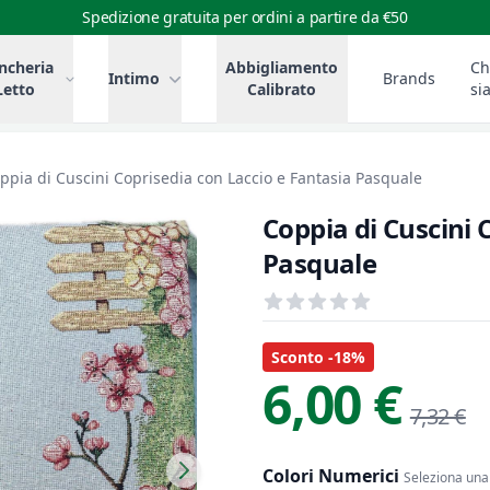
Spedizione gratuita per ordini a partire da €50
ncheria
Abbigliamento
Ch
Intimo
Brands
Letto
Calibrato
si
ppia di Cuscini Coprisedia con Laccio e Fantasia Pasquale
Coppia di Cuscini 
Pasquale
Recensioni
out of 5 stars
Informazioni Prodotto
Descrizione riassuntiva
Sconto -18%
6,00 €
7,32 €
Colori Numerici
Seleziona una 