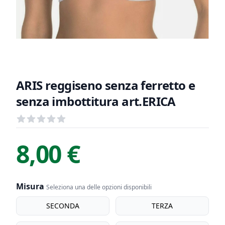
ARIS reggiseno senza ferretto e
senza imbottitura art.ERICA
Recensioni
out of 5 stars
Informazioni Prodotto
Descrizione riassuntiva
8,00 €
Misura
Seleziona una delle opzioni disponibili
Misura
SECONDA
TERZA