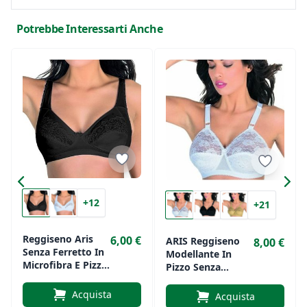
Potrebbe Interessarti Anche
+12
+21
Reggiseno Aris
6,00 €
ARIS Reggiseno
8,00 €
Senza Ferretto In
Modellante In
Microfibra E Pizzo
Pizzo Senza
Art. Lucia
Ferretto Art.EVA
Acquista
Acquista