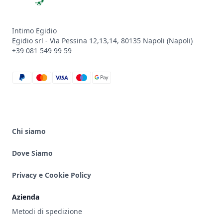
Intimo Egidio
Egidio srl - Via Pessina 12,13,14, 80135 Napoli (Napoli)
+39 081 549 99 59
paypal
mastercard
visa
maestro
google_pay
Chi siamo
Dove Siamo
Privacy e Cookie Policy
Azienda
Metodi di spedizione