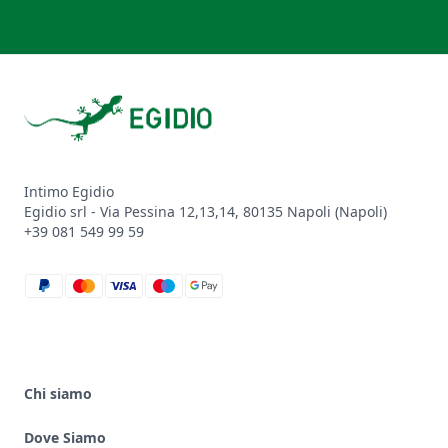
Footer
Intimo Egidio
Egidio srl - Via Pessina 12,13,14, 80135 Napoli (Napoli)
+39 081 549 99 59
paypal
mastercard
visa
maestro
google_pay
Chi siamo
Dove Siamo