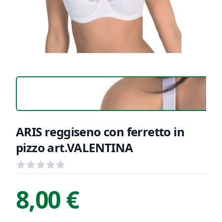
ARIS reggiseno con ferretto in
pizzo art.VALENTINA
Recensioni
out of 5 stars
Informazioni Prodotto
Descrizione riassuntiva
8,00 €