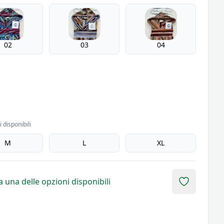
02
03
04
 disponibili
M
L
XL
 una delle opzioni disponibili
Add to fav