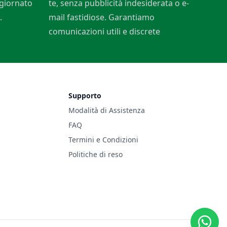
ggiornato
te, senza pubblicità indesiderata o e-
.
mail fastidiose. Garantiamo
comunicazioni utili e discrete
Supporto
Modalità di Assistenza
FAQ
Termini e Condizioni
Politiche di reso