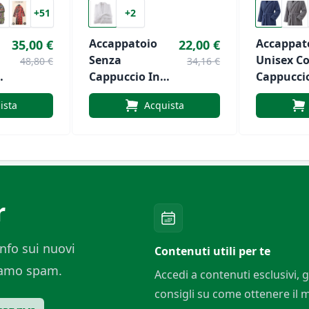
+51
+2
Accappatoio
Accappat
35,00 €
22,00 €
Senza
Unisex C
48,80 €
34,16 €
Cappuccio In
Cappucci
Spugna 450gr Di
Spugna D
ista
Acquista
Botticelli Home
Cotone 6
Di Prezio
Home Art
r
nfo sui nuovi
Contenuti utili per te
ciamo spam.
Accedi a contenuti esclusivi, g
consigli su come ottenere il