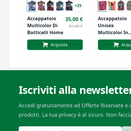
+25
Accappatoio
Accappatoio
35,00 €
Multicolor Di
Unisex
41,48 €
Botticelli Home
Multicolor In
Spugna
Acquista
Acqu
Cinigliata Di
Sommaruga
Iscriviti alla newslette
Accedi gratuitamente ad Offerte Riservate e i
prodotti. La tua privacy è al sicuro. Non fac
Email