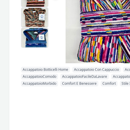
Accappatoio Botticelli Home
Accappatoio Con Cappuccio
Acc
AccappatoioComodo
AccappatoioFacileDaLavare
Accappato
AccappatoioMorbido
Comfort E Benessere
Comfort
Stile