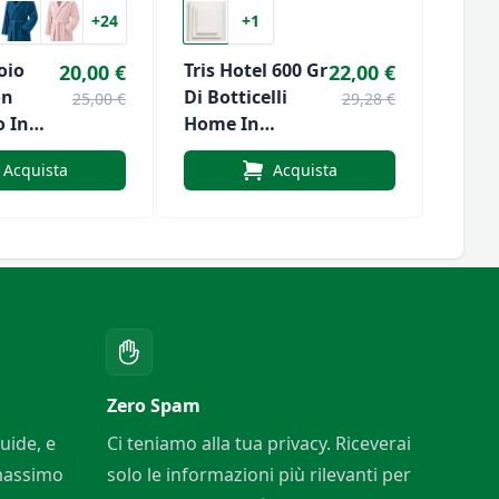
+24
+1
oio
Tris Hotel 600 Gr
Tris 
20,00 €
22,00 €
on
Di Botticelli
Botti
25,00 €
29,28 €
o In
Home In
Spug
i
Spugna
Acquista
Acquista
00GSM
sa
. 10107
Zero Spam
uide, e
Ci teniamo alla tua privacy. Riceverai
 massimo
solo le informazioni più rilevanti per