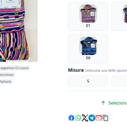
Colori Numerici
01
06
appatoio Di Lusso
Misura
Seleziona una delle opzioni
ioUnisex
Misura
S
 Italiano
Seleziona