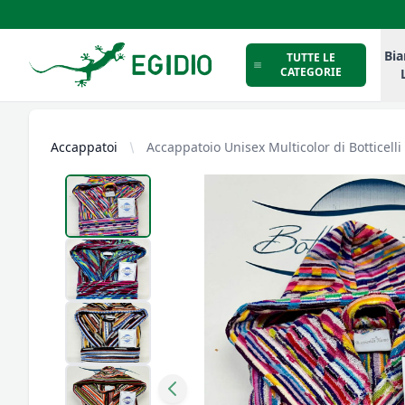
Intimo Egidio
Bia
TUTTE LE
CATEGORIE
Accappatoi
Accappatoio Unisex Multicolor di Botticel