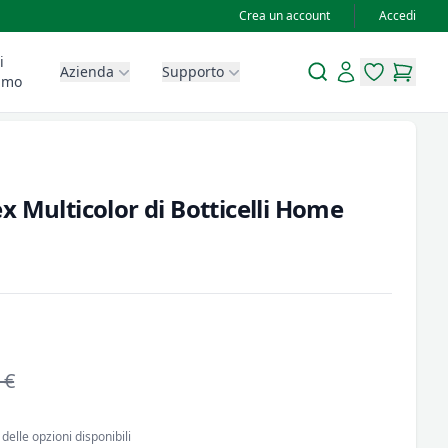
Crea un account
Accedi
i
Search
Account
Azienda
Supporto
items in wis
items in
amo
 Multicolor di Botticelli Home
 €
delle opzioni disponibili