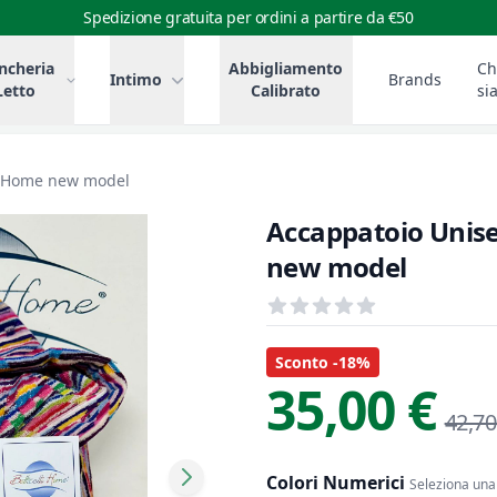
Spedizione gratuita per ordini a partire da €50
ncheria
Abbigliamento
Ch
Intimo
Brands
Letto
Calibrato
si
li Home new model
Accappatoio Unisex
new model
Recensioni
out of 5 stars
Informazioni Prodotto
Descrizione riassuntiva
Sconto -18%
35,00 €
42,70
Colori Numerici
Seleziona una 