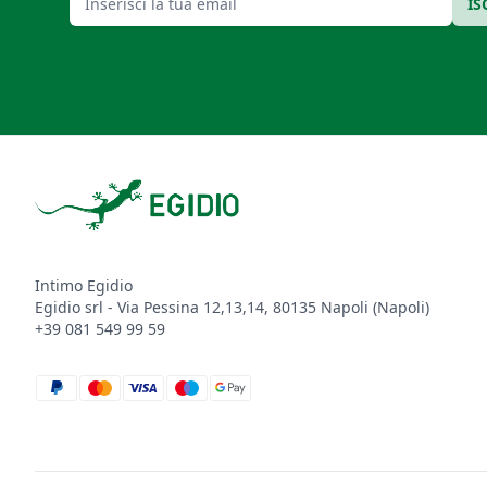
IS
Footer
Intimo Egidio
Egidio srl - Via Pessina 12,13,14, 80135 Napoli (Napoli)
+39 081 549 99 59
paypal
mastercard
visa
maestro
google_pay