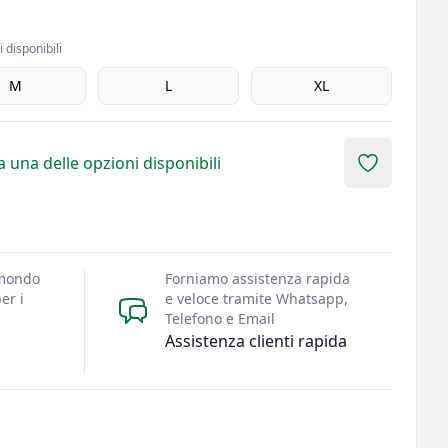
 disponibili
M
L
XL
 una delle opzioni disponibili
Add to fav
 mondo
Forniamo assistenza rapida
er i
e veloce tramite Whatsapp,
Telefono e Email
Assistenza clienti rapida