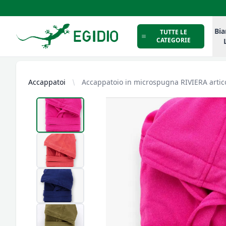
Intimo Egidio
Bia
TUTTE LE
CATEGORIE
Accappatoi
Accappatoio in microspugna RIVIERA arti