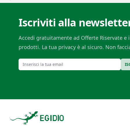
Iscriviti alla newslette
Accedi gratuitamente ad Offerte Riservate e i
prodotti. La tua privacy è al sicuro. Non fac
Email
IS
Footer