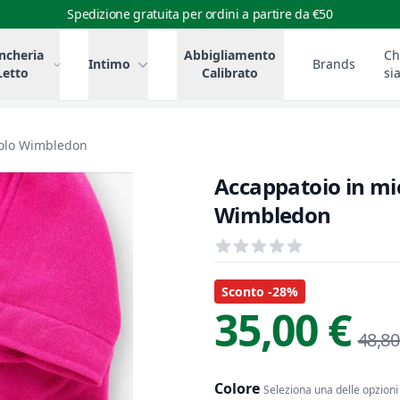
Spedizione gratuita per ordini a partire da €50
ncheria
Abbigliamento
Ch
Intimo
Brands
Letto
Calibrato
si
colo Wimbledon
Accappatoio in mi
Wimbledon
Recensioni
out of 5 stars
Informazioni Prodotto
Descrizione riassuntiva
Sconto -28%
35,00 €
48,80
Colore
Seleziona una delle opzioni 