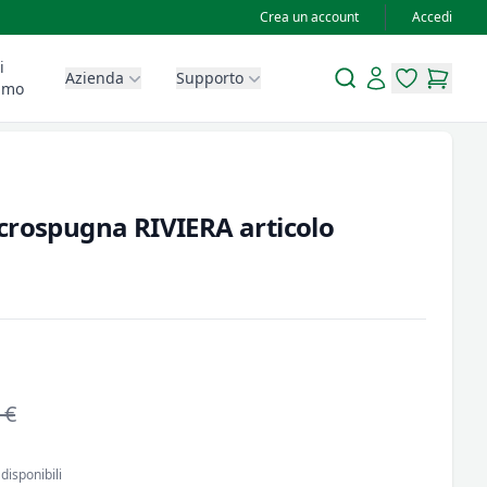
Crea un account
Accedi
i
Search
Account
Azienda
Supporto
items in wis
items in
amo
crospugna RIVIERA articolo
 €
disponibili