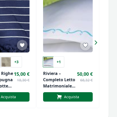
+3
+1
 Righe
Riviera –
12 Fa
15,00 €
50,00 €
spugna
Completo Letto
Uomo
18,30 €
68,32 €
otte
Matrimoniale
In C
In Percalle
Scat
Acquista
Acquista
Ricciolo Azzurro
Cm.4
Artic
VPRT