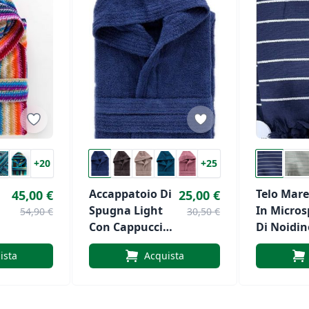
+20
+25
Accappatoio Di
Telo Mare
45,00 €
25,00 €
Spugna Light
In Micro
54,90 €
30,50 €
Con Cappuccio
Di Noidin
Di Riviera
Art.506
ista
Acquista