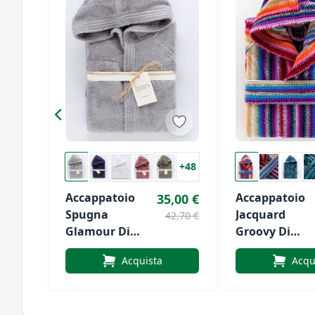
+48
Accappatoio
Accappatoio
35,00 €
Spugna
Jacquard
42,70 €
Glamour Di
Groovy Di
Riviera
Riviera
Acquista
Acqu