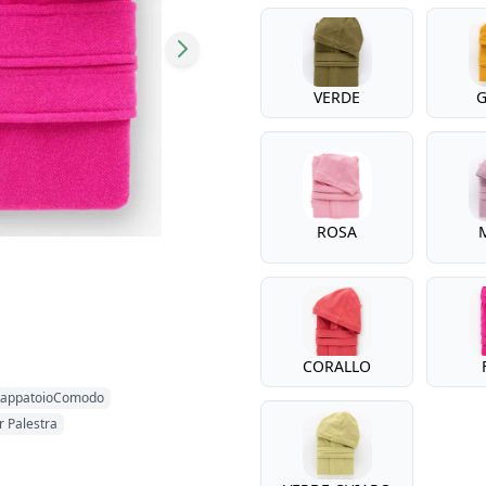
Colore
VERDE
G
ROSA
CORALLO
cappatoioComodo
r Palestra