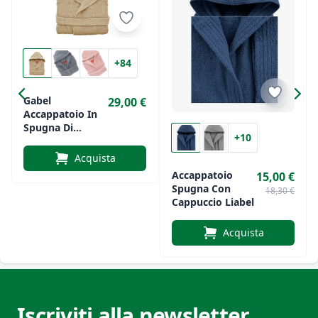
+84
Gabel
29,00 €
Accappatoio In
Spugna Di
+10
Cotone Con
Cappuccio Art.
Acquista
Viareggio
Accappatoio
15,00 €
Spugna Con
18,30 €
Cappuccio Liabel
Acquista
Iscriviti alla newsletter