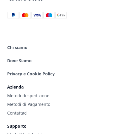
paypal
mastercard
visa
maestro
google_pay
Chi siamo
Dove Siamo
Privacy e Cookie Policy
Azienda
Metodi di spedizione
Metodi di Pagamento
Contattaci
Supporto