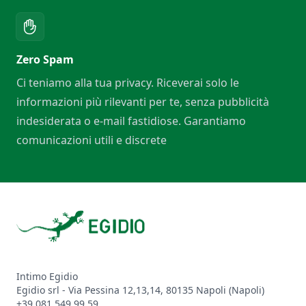
Zero Spam
Ci teniamo alla tua privacy. Riceverai solo le
informazioni più rilevanti per te, senza pubblicità
indesiderata o e-mail fastidiose. Garantiamo
comunicazioni utili e discrete
Footer
Intimo Egidio
Egidio srl - Via Pessina 12,13,14, 80135 Napoli (Napoli)
+39 081 549 99 59