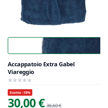
Accappatoio Extra Gabel
Viareggio
Recensioni
out of 5 stars
Informazioni Prodotto
Descrizione riassuntiva
Sconto -18%
30,00 €
36,60 €