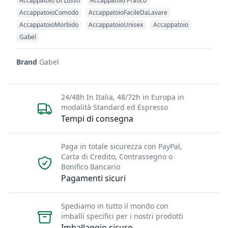
Accappatoio Di Lusso
Accappatoio Pratico
AccappatoioComodo
AccappatoioFacileDaLavare
AccappatoioMorbido
AccappatoioUnisex
Accappatoio
Gabel
Brand
Gabel
24/48h In Italia, 48/72h in Europa in
modalità Standard ed Espresso
Tempi di consegna
Paga in totale sicurezza con PayPal,
Carta di Credito, Contrassegno o
Bonifico Bancario
Pagamenti sicuri
Spediamo in tutto il mondo con
imballi specifici per i nostri prodotti
Imballaggio sicuro